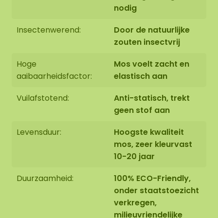
nodig
Randafwerking en gewicht
Insectenwerend:
Door de natuurlijke
zouten insectvrij
mosovaal
Hoge
Mos voelt zacht en
Afwerking 1: Rand niet afgewerkt.
De kopse zijde
aaibaarheidsfactor:
elastisch aan
van het onder paneel is zwart. De rand van het
mos werken we netjes afgerond af, tegen het
Vuilafstotend:
Anti-statisch, trekt
zwarte paneel.
Het totale gewicht van dit
geen stof aan
mosschilderij is +/- 8 KG per m².
Levensduur:
Hoogste kwaliteit
mos, zeer kleurvast
10-20 jaar
Afwerking 2: Rand afgewerkt met een opstaande
Duurzaamheid:
100% ECO-Friendly,
stalen rand.
De stalen rand is voorzien van een
onder staatstoezicht
hoogwaardige poedercoating in de kleur MAT
verkregen,
zwart RAL 9005 (industrieel zwart). De zwarte
milieuvriendelijke
stalen randen van de ovalen zijn verkrijgbaar in