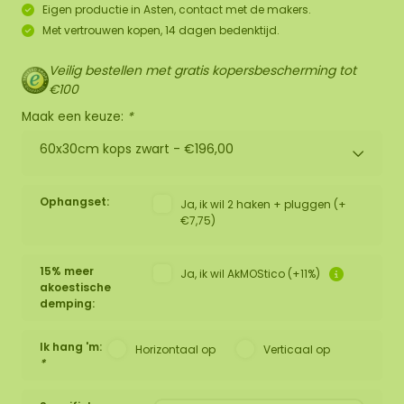
Eigen productie in Asten, contact met de makers.
Met vertrouwen kopen, 14 dagen bedenktijd.
Veilig bestellen met gratis kopersbescherming tot
€100
Maak een keuze:
*
60x30cm kops zwart -
€196,00
Ophangset:
Ja, ik wil 2 haken + pluggen (+
€7,75)
15% meer
Ja, ik wil AkMOStico (+11%)
akoestische
demping:
Ik hang 'm:
Horizontaal op
Verticaal op
*