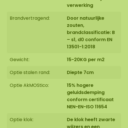
verwerking
twee maten: 120x60 cm en 160x80 cm. Hierdoor
krijgt het mosschilderij een gewicht van +/- 14 KG
Brandvertragend:
Door natuurlijke
per m².
zouten,
brandclassificatie: B
– s1, d0 conform EN
13501-1:2018
Gewicht:
15-20KG per m2
Montage:
Optie stalen rand:
Diepte 7cm
De mosovaal wordt met grote zorg, speciaal voor
Optie AkMOStico:
15% hogere
u op bestelling met de hand gemaakt in Asten,
geluidsdemping
Nederland.
conform certificaat
NEN-EN-ISO 11654
U kunt ervoor kiezen om de mosovaal:
Optie klok:
De klok heeft zwarte
wijzers en een
Zelf op te halen op Florapark 14 in Asten