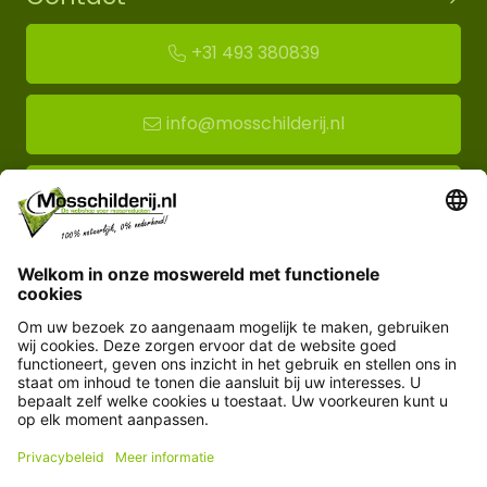
+31 493 380839
info@mosschilderij.nl
Route naar mos-showroom
Mosschilderij BV
Florapark 14
5721 VH Asten
Klantenservice
Informatie