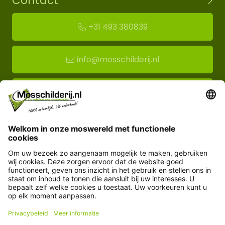
Contact
+31 493 380839
info@mosschilderij.nl
Route naar mos-showroom
Mosschilderij BV
Florapark 14
5721 VH Asten
Klantenservice
Informatie