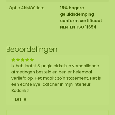
ontvangt hiervoor ook een aanvullende prijs.
Optie AkMOStico:
15% hogere
geluidsdemping
Onze junglewanden bestaan uit natuurlijke,
conform certificaat
geconserveerde materialen. Door schommelingen
NEN-EN-ISO 11654
in luchtvochtigheid, temperatuur en ventilatie
kunnen bladeren tijdelijk vocht aantrekken en in
sommige gevallen druppelvorming of lichte
kleurafgifte veroorzaken. Dit is een natuurlijke
Beoordelingen
eigenschap van het materiaal en geen defect.
Ik heb laatst 3 jungle cirkels in verschillende
Op de afbeelding is het patroon zichtbaar van
afmetingen besteld en ben er helemaal
een moscirkel diameter 1.00. Aangezien het een
verliefd op. Het maakt zo'n statement. Het is
natuurproduct is, is ieder mosschilderij uniek.
een echte Eye-catcher in mijn interieur.
Hierdoor kan de opmaak van de aangeschafte
Bedankt!
moscirkel afwijken van de geselecteerde foto.
Mocht u een andere maat wensen? Neem contact
Leslie
met ons op via
info@mosschilderij.nl