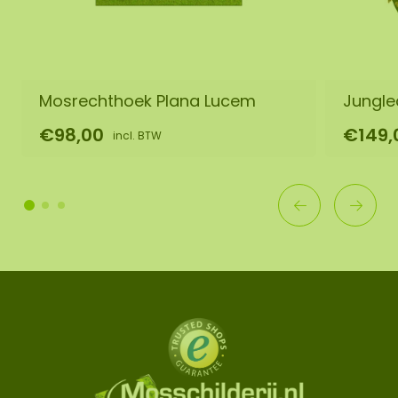
Mosrechthoek Plana Lucem
Junglec
€98,00
€149,
incl. BTW