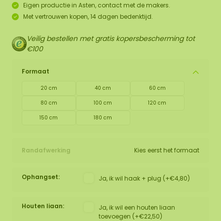
Eigen productie in Asten, contact met de makers.
Met vertrouwen kopen, 14 dagen bedenktijd.
Veilig bestellen met gratis kopersbescherming tot
€100
Formaat
20 cm
40 cm
60 cm
80 cm
100 cm
120 cm
150 cm
180 cm
Randafwerking
Kies eerst het formaat
Ophangset:
Ja, ik wil haak + plug (+€4,80)
Houten liaan:
Ja, ik wil een houten liaan
toevoegen (+€22,50)