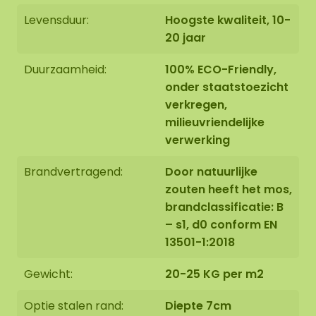
hoogwaardige poedercoating in de kleur MAT
Levensduur:
Hoogste kwaliteit, 10-
zwart RAL 9005 (industrieel zwart).
20 jaar
Duurzaamheid:
100% ECO-Friendly,
onder staatstoezicht
verkregen,
milieuvriendelijke
De moscirkels worden met uiterste zorg voor u op
verwerking
bestelling in Asten (NL) handgemaakt.
Brandvertragend:
Door natuurlijke
U heeft de mogelijkheid om de moscirkel:
zouten heeft het mos,
1: Af te halen op adres Florapark 14 in Asten
brandclassificatie: B
2: Te laten bezorgen
– s1, d0 conform EN
13501-1:2018
Wij bieden ook de mogelijkheid om de moscirkel
door ons montageteam op te laten hangen.
Gewicht:
20-25 KG per m2
Mocht dit wenselijk zijn geef dit aan bij het
uitchecken. We nemen dan met u contact op, u
Optie stalen rand:
Diepte 7cm