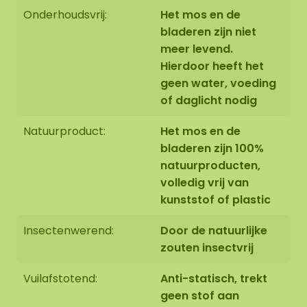
Een junglecirkel van diameter 1.00 cm heeft een
Onderhoudsvrij:
Het mos en de
gewicht van +/- 20-25 KG (inclusief stalen lijst).
bladeren zijn niet
Ook kunnen we optioneel een akoestische plaat
meer levend.
(AkMOStico) in de junglecirkel verwerken voor een
Hierdoor heeft het
optimale geluidsabsorptie. Dit zorgt voor 15% meer
geen water, voeding
geluidsopname!
of daglicht nodig
Randafwerking Junglecirkel
Natuurproduct:
Het mos en de
bladeren zijn 100%
Afwerking 1: Rand niet afgewerkt.
De kopse zijde
natuurproducten,
van het onder paneel is zwart. De rand van het
volledig vrij van
mos werken we netjes afgerond af tot tegen de
kunststof of plastic
rand van het onder paneel.
Insectenwerend:
Door de natuurlijke
zouten insectvrij
Vuilafstotend:
Anti-statisch, trekt
Afwerking 2: Rand afgewerkt met een opstaande
geen stof aan
stalen rand.
De stalen rand is voorzien van een