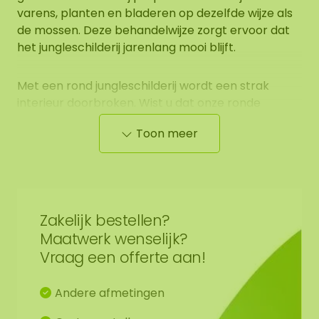
varens, planten en bladeren op dezelfde wijze als
de mossen. Deze behandelwijze zorgt ervoor dat
het jungleschilderij jarenlang mooi blijft.
Met een rond jungleschilderij wordt een strak
interieur doorbroken. Wist u dat onze ronde
junglecirkels met stalen rand erg goed staan in
Toon meer
een industrieel interieur? De zachte, natuurlijke
uitstraling van het mos, planten, varens en
bladeren geeft een mooie aanvulling op de vaak
‘harde’ toegepaste materialen zoals beton, staal
en glas.
Zakelijk bestellen?
Maatwerk wenselijk?
De junglecirkels zorgen voor een unieke groene
Vraag een offerte aan!
sfeer, wat uitermate geschikt is om toe te passen
in
Andere afmetingen
(leef)keukens/ontvangstruimtes/kantoorruimtes/verb
of boven de bank bij u thuis.