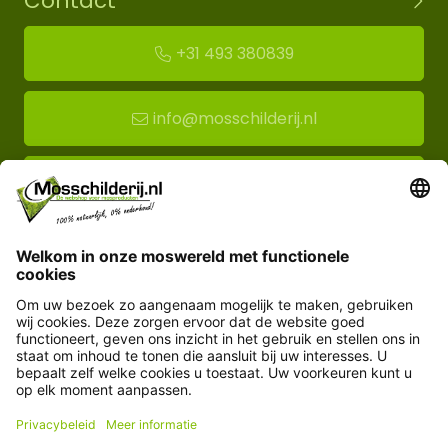
Contact
+31 493 380839
info@mosschilderij.nl
Route naar mos-showroom
Mosschilderij BV
Florapark 14
5721 VH Asten
Klantenservice
Informatie