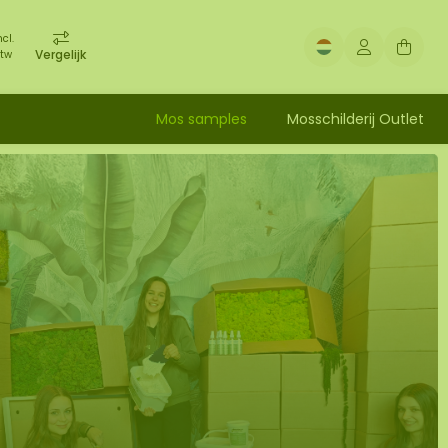
ncl.
Vergelijk
tw
Mos samples
Mosschilderij Outlet