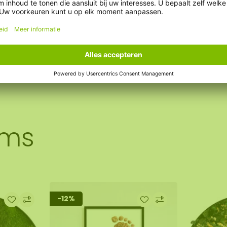
ems
-12%