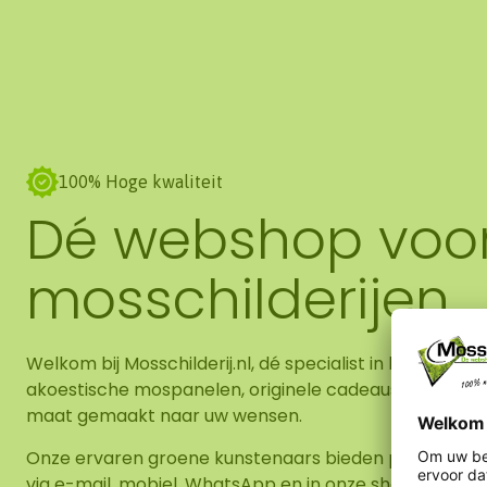
100% Hoge kwaliteit
Dé webshop voo
mosschilderijen
Welkom bij Mosschilderij.nl, dé specialist in hoogwaard
akoestische mospanelen, originele cadeaus en DIY-pa
maat gemaakt naar uw wensen.
Onze ervaren groene kunstenaars bieden persoonlijk a
via e-mail, mobiel, WhatsApp en in onze showroom. O