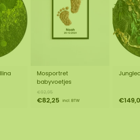
llina
Mosportret
Jungleci
babyvoetjes
€92,95
€82,25
€149,
incl. BTW