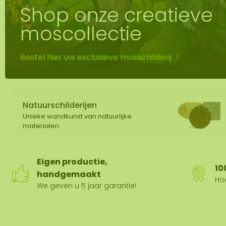
Shop onze creatieve
Mos spiegel
Mobiele mos
moscollectie
Moswand ver
Bestel hier uw exclusieve mosschilderij
Natuurschilderijen
Unieke wandkunst van natuurlijke
materialen
Eigen productie,
10
handgemaakt
Hoo
We geven u 5 jaar garantie!