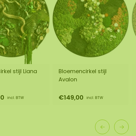
rkel stijl Liana
Bloemencirkel stijl
Avalon
00
€149,00
incl. BTW
incl. BTW