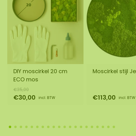
DIY moscirkel 20 cm
Moscirkel stijl Je
ECO mos
€35,00
€30,00
€113,00
incl. BTW
incl. BTW