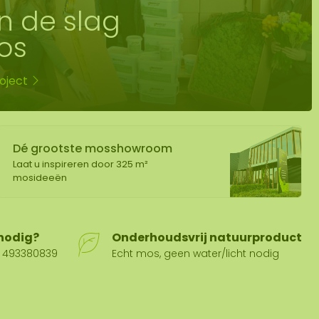
n de slag
os
oject
Dé grootste mosshowroom
Laat u inspireren door 325 m²
mosideeën
 nodig?
Onderhoudsvrij natuurproduct
31 493380839
Echt mos, geen water/licht nodig