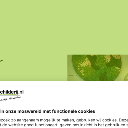
r
ige mosschilderijen,
kketten. Allemaal op
dvies, dat beschikbaar is
ntdek ons uitgebreide