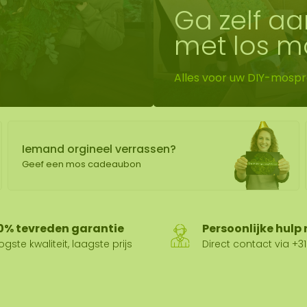
Ga zelf aa
wand
met los m
huur
Alles voor uw DIY-mospr
Iemand orgineel verrassen?
Geef een mos cadeaubon
0% tevreden garantie
Persoonlijke hulp
gste kwaliteit, laagste prijs
Direct contact via +