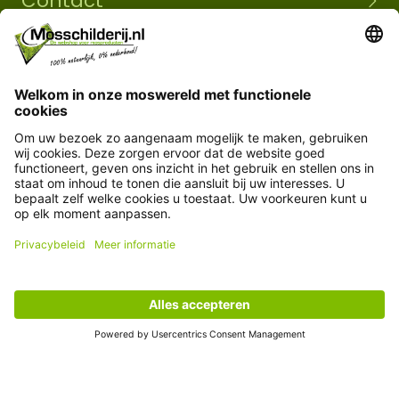
Contact
+31 493 380839
info@mosschilderij.nl
Route naar mos-showroom
Mosschilderij BV
Florapark 14
5721 VH Asten
Klantenservice
Informatie