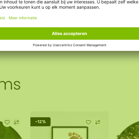
ems
-12%