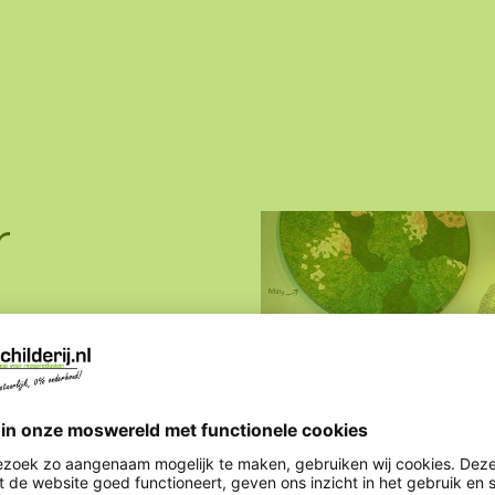
r
ige mosschilderijen,
kketten. Allemaal op
dvies, dat beschikbaar is
ntdek ons uitgebreide