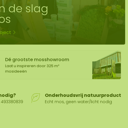
n de slag
os
oject
Dé grootste mosshowroom
Laat u inspireren door 325 m²
mosideeën
 nodig?
Onderhoudsvrij natuurproduct
31 493380839
Echt mos, geen water/licht nodig