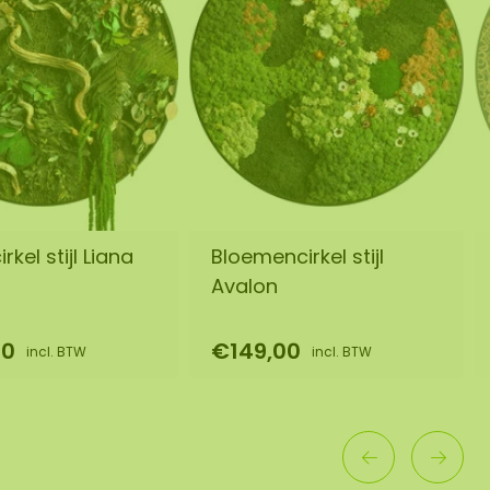
rkel stijl Liana
Bloemencirkel stijl
Avalon
00
€149,00
incl. BTW
incl. BTW