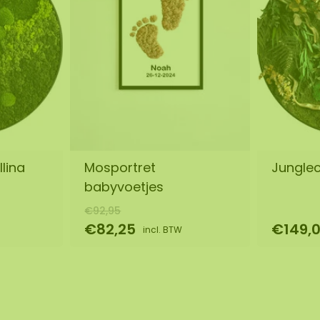
llina
Mosportret
Jungleci
babyvoetjes
€92,95
€82,25
€149,
incl. BTW