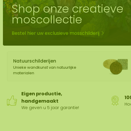
Shop onze creatieve
Mos spiegel
Mobiele mos
moscollectie
Moswand ver
Bestel hier uw exclusieve mosschilderij
Natuurschilderijen
Unieke wandkunst van natuurlijke
materialen
Eigen productie,
10
handgemaakt
Hoo
We geven u 5 jaar garantie!