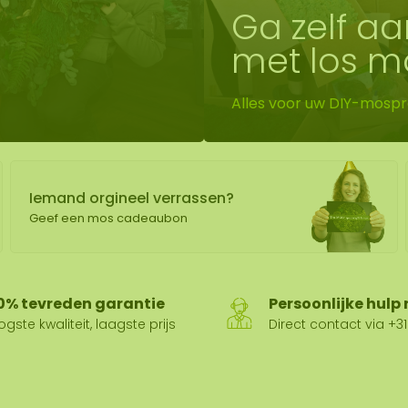
Ga zelf aa
wand
met los m
huur
Alles voor uw DIY-mospr
Iemand orgineel verrassen?
Geef een mos cadeaubon
0% tevreden garantie
Persoonlijke hulp
gste kwaliteit, laagste prijs
Direct contact via +