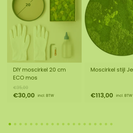
DIY moscirkel 20 cm
Moscirkel stijl Je
ECO mos
€35,00
€30,00
€113,00
incl. BTW
incl. BTW