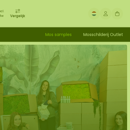
ncl.
Vergelijk
tw
Mos samples
Mosschilderij Outlet