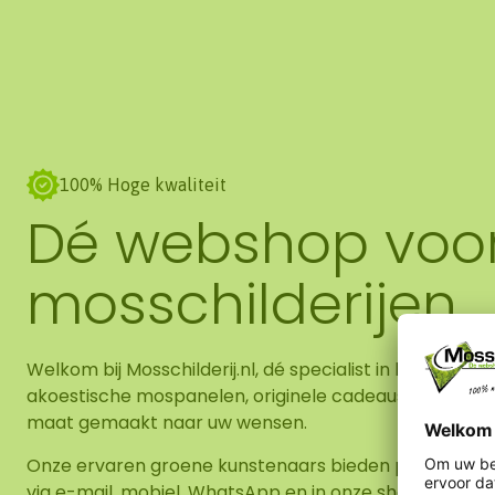
100% Hoge kwaliteit
Dé webshop voo
mosschilderijen
Welkom bij Mosschilderij.nl, dé specialist in hoogwaard
akoestische mospanelen, originele cadeaus en DIY-pa
maat gemaakt naar uw wensen.
Onze ervaren groene kunstenaars bieden persoonlijk a
via e-mail, mobiel, WhatsApp en in onze showroom. O