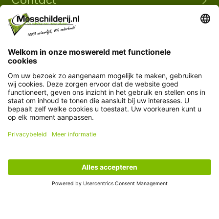
Contact
+31 493 380839
info@mosschilderij.nl
Route naar mos-showroom
Mosschilderij BV
Florapark 14
5721 VH Asten
Klantenservice
Informatie