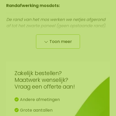
Randafwerking mosdots:
De rand van het mos werken we netjes afgerond
af tot het zwarte paneel (geen opstaande rand).
Toon meer
De afmetingen zijn gemeten vanaf het breedste
punt.
Op de afbeelding is het patroon zichtbaar
van een mosdotset in de afmeting 100-100-100 cm
Zakelijk bestellen?
(set 4). Aangezien het een natuurproduct is, is
ieder mosschilderij uniek. Hierdoor kan de opmaak
Maatwerk wenselijk?
van het aangeschafte mosschilderij afwijken van
Vraag een offerte aan!
de geselecteerde foto. Mocht u een andere maat
wensen? Neem contact met ons op via
Andere afmetingen
info@mosschilderij.nl
Grote aantallen