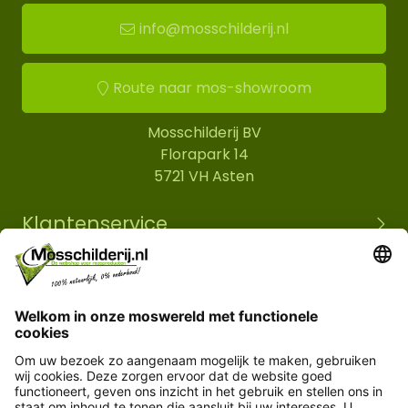
info@mosschilderij.nl
Route naar mos-showroom
Mosschilderij BV
Florapark 14
5721 VH Asten
Klantenservice
Informatie
© Copyright 2026 Mosschilderij.nl