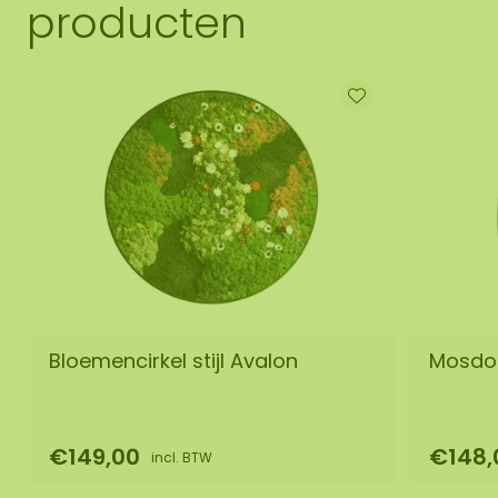
producten
Bloemencirkel stijl Avalon
Mosdot
€149,00
€148,
incl. BTW