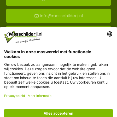
info@mosschilderij.nl
Route naar mos-showroom
Mosschilderij BV
Florapark 14
5721 VH Asten
Klantenservice
Informatie
© Copyright 2026 Mosschilderij.nl