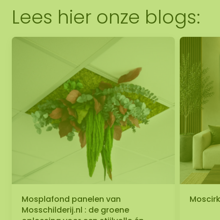
Lees hier onze blogs:
Mosplafond panelen van
Moscirke
Mosschilderij.nl : de groene