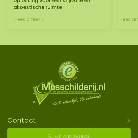
oplossing voor een stijlvolle én
akoestische ruimte
Lees artikel
Lees art
Contact
+31 493 380839