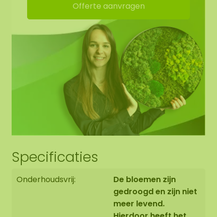
Offerte aanvragen
Geen daglicht nodig
Niet snoeien
Niet bemesten
Specificaties
Onderhoudsvrij:
De bloemen zijn
gedroogd en zijn niet
meer levend.
Hierdoor heeft het