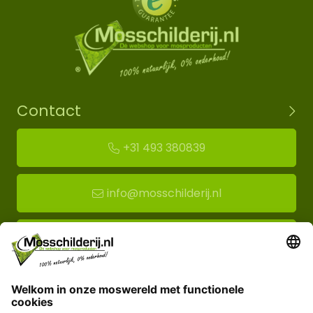
Contact
+31 493 380839
info@mosschilderij.nl
Route naar mos-showroom
Mosschilderij BV
Florapark 14
5721 VH Asten