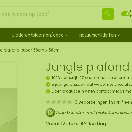
I
b
Bladeren/bloemen/deco
Natuurschilderijen
ehandeld
de bladeren
Mosdots [TIP]
Los mos behandeld
os
 mosdiertjes
de rozen
ij
Mosdot Tres
Rendiermos
le plafond Rubor 58cm x 58cm
k
ehoren en spray
lf moscadeau idee
en
derij
Mosdot Cinco
Platmos
Jungle plafond
schilderij
de kransen
Mosdot Cuatro
Bolmos
childerij 10 pers.
urelementen
ij
Mosdot set
Fluff mos
100% natuurlijk, 0% onderhoud een duurzame
et
ECO mos [Budget]
5 jaar garantie, omdat we dé mos specialist 
oratie hanger pakket
Eigen productie in Asten, contact met de ma
unst
0 Beoordelingen
|
Schrijf ee
uk
art
Veilig bestellen met gratis kopersbes
Vanaf 12 stuks:
8% korting
panelen