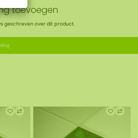
ing toevoegen
ws geschreven over dit product.
ling