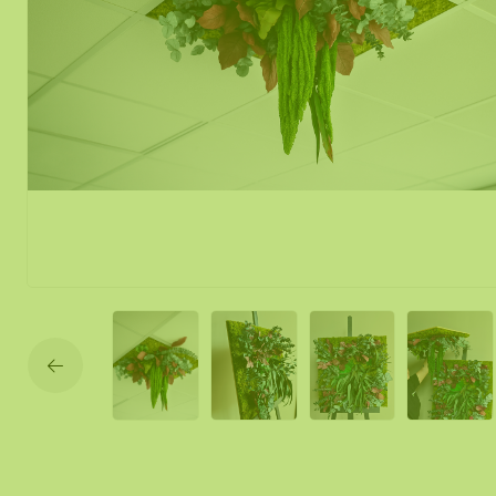
Mos spiegel
Mobiele mos
Moswand ver