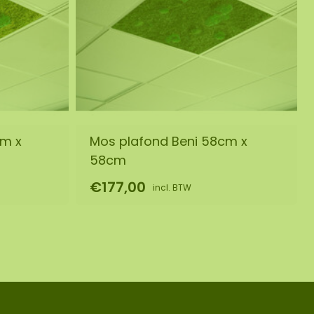
cm x
Mos plafond Beni 58cm x
58cm
€177,00
incl. BTW