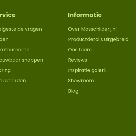
rvice
Informatie
elgestelde vragen
Over Mosschilderij.nl
den
Productdetails uitgebreid
retourneren
Ons team
trouwbaar shoppen
Reviews
aring
Inspiratie galerij
orwaarden
Showroom
Blog