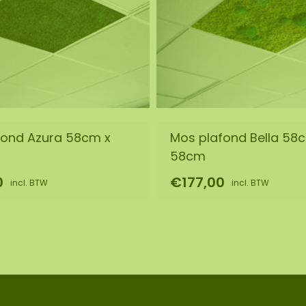
 of dit formaat past in
staan. U kunt bij de
el moet zijn.
niek. Hierdoor kan de
n de geselecteerde
 ons op via
fond Azura 58cm x
Mos plafond Bella 58
58cm
0
€177,00
incl. BTW
incl. BTW