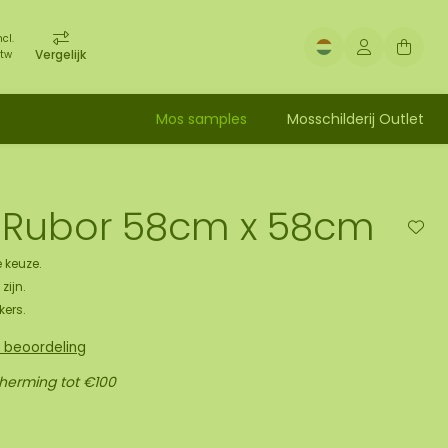
ncl.
Vergelijk
tw
Mos samples
Mosschilderij Outlet
 Rubor 58cm x 58cm
 keuze.
zijn.
kers.
n beoordeling
cherming tot €100