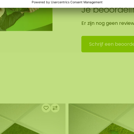
Je beoordel
ordt er een natuurlijke
 gewaardeerd zal
w bedrijf grote waarde
Er zijn nog geen revie
Schrijf een beoorde
 uw kantoorpand of
erkomgeving te
 en weegt ongeveer 3
 zijn deze zijkanten
aardoor kan de
 getoonde foto.