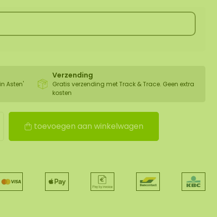
Verzending
in Asten'
Gratis verzending met Track & Trace. Geen extra
kosten
toevoegen aan winkelwagen