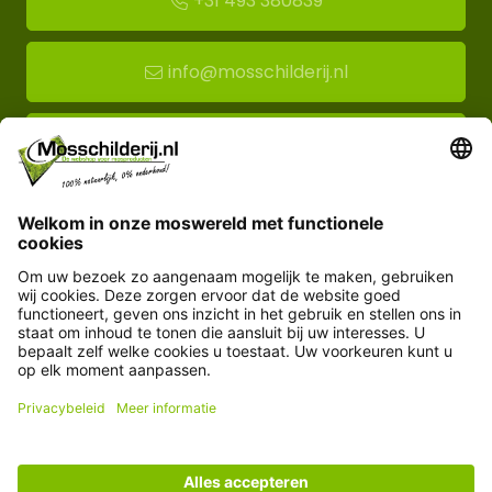
+31 493 380839
info@mosschilderij.nl
Route naar mos-showroom
Mosschilderij BV
Florapark 14
5721 VH Asten
Klantenservice
Informatie