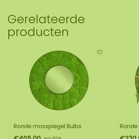
Gerelateerde
producten
Ronde mosspiegel Bulbs
Ronde 
€405,00
€230,
incl. BTW