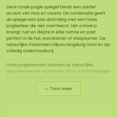
Deze ronde jungle spiegel bevat een subtiel
accent van mos en varens. De combinatie geeft
de spiegel een luxe uitstraling met een frisse
junglesfeer die niet overheerst. Het ontwerp
brengt rust en diepte in elke ruimte en past
perfect in de hal, woonkamer of slaapkamer. De
natuurlijke materialen blijven langdurig mooi en zijn
volledig onderhoudsvrij.
Onze junglewanden bestaan uit natuurlijke,
geconserveerde materialen. Door schommelingen
in luchtvochtigheid, temperatuur en ventilatie
kunnen bladeren tijdelijk vocht aantrekken en in
Toon meer
sommige gevallen druppelvorming of lichte
kleurafgifte veroorzaken. Dit is een natuurlijke
eigenschap van het materiaal en geen defect.
Op de afbeelding is het patroon zichtbaar van