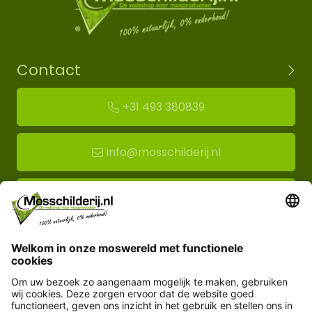
Contact
+31 493 380839
info@mosschilderij.nl
Route naar mos-showroom
Mosschilderij BV
Florapark 14
5721 VH Asten
Klantenservice