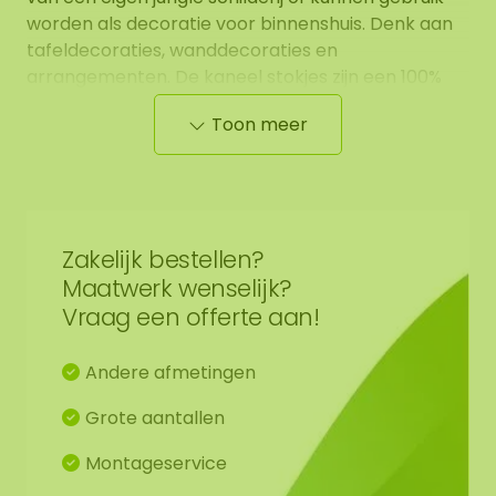
worden als decoratie voor binnenshuis. Denk aan
tafeldecoraties, wanddecoraties en
arrangementen. De kaneel stokjes zijn een 100%
natuurproduct en hebben 0% onderhoud nodig. Ze
Toon meer
zijn dus niet van kunststof of plastic. Wilt u een
grote hoeveelheid afnemen? Neem dan contact
op via
info@mosschilderij.nl
.
Zakelijk bestellen?
Maatwerk wenselijk?
Vraag een offerte aan!
Andere afmetingen
Grote aantallen
Montageservice