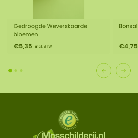
Gedroogde Weverskaarde
Bonsai 
bloemen
€5,35
€4,75
incl. BTW