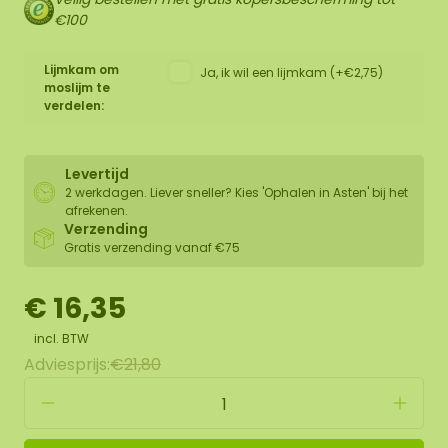
€100
Lijmkam om
Ja, ik wil een lijmkam (+€2,75)
moslijm te
verdelen:
Levertijd
2 werkdagen. Liever sneller? Kies 'Ophalen in Asten' bij het
afrekenen.
Verzending
Gratis verzending vanaf €75
€ 16,35
incl. BTW
Adviesprijs:
€21,80