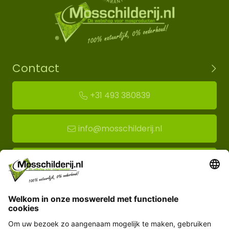
Contact
+31 493 380839
info@mosschilderij.nl
Route naar mos-showroom
Mosschilderij BV
Florapark 14
5721 VH Asten