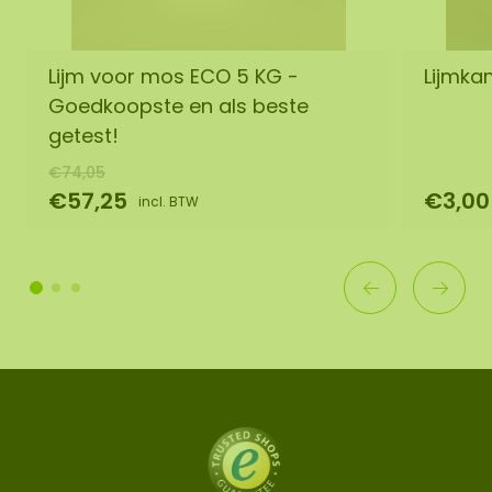
Lijm voor mos ECO 5 KG -
Lijmka
Goedkoopste en als beste
getest!
€74,05
€57,25
€3,00
incl. BTW