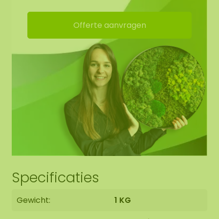
het paneel aanbrengen. Zorg ervoor dat er op de
onderzijde van het mos voldoende lijm zit, duw het
Offerte aanvragen
mos met de zijkanten tegen elkaar. Druk het mos
vervolgens goed aan om zeker te zijn van een
goede lijmoverdracht. Het duurt 24 uur voordat
het mos helemaal is opgedroogd, volledige
uitharding na 72 uur. Dan heeft het mos zijn
eindsterkte heeft bereikt (op basis van +20°C en
60% R.V.).
Verwijder natte lijmresten direct met lauw of
warm water.
Specificaties
Gewicht:
1 KG