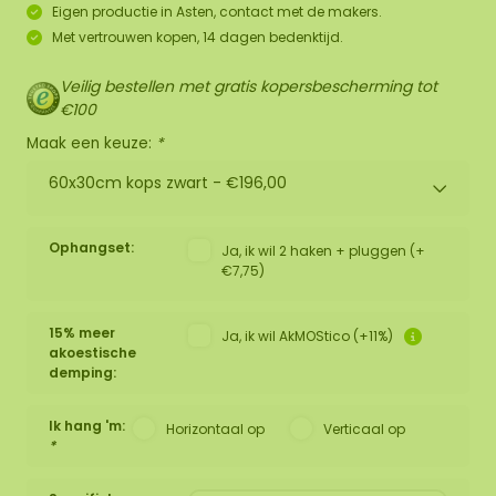
Eigen productie in Asten, contact met de makers.
Met vertrouwen kopen, 14 dagen bedenktijd.
Veilig bestellen met gratis kopersbescherming tot
€100
Maak een keuze:
*
60x30cm kops zwart -
€196,00
Ophangset:
Ja, ik wil 2 haken + pluggen (+
€7,75)
15% meer
Ja, ik wil AkMOStico (+11%)
akoestische
demping:
Ik hang 'm:
Horizontaal op
Verticaal op
*