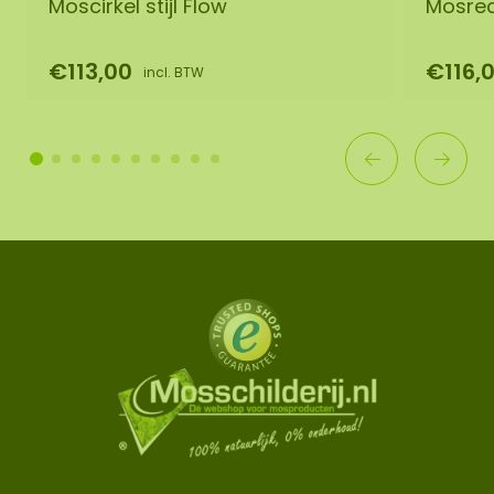
Moscirkel stijl Flow
Mosrec
€113,00
€116,
incl. BTW