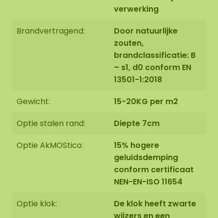
verwerking
Brandvertragend:
Door natuurlijke
zouten,
brandclassificatie: B
– s1, d0 conform EN
Montage:
13501-1:2018
Gewicht:
15-20KG per m2
De mosovaal wordt met grote zorg, speciaal voor
u op bestelling met de hand gemaakt in Asten,
Optie stalen rand:
Diepte 7cm
Nederland.
Optie AkMOStico:
15% hogere
U kunt ervoor kiezen om de mosovaal:
geluidsdemping
conform certificaat
Zelf op te halen op Florapark 14 in Asten
NEN-EN-ISO 11654
Te laten bezorgen
Optie klok:
De klok heeft zwarte
Onze ovale mosschilderijen zijn prima te monteren
wijzers en een