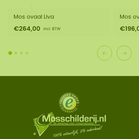
Mos ovaal Liva
Mos ov
€264,00
€196,
incl. BTW