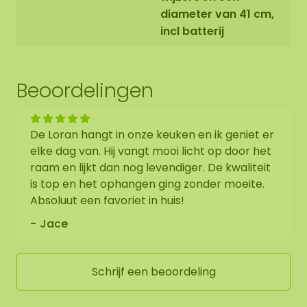
hiervan gebruik wilt maken, kunt u dit aangeven
diameter van 41 cm,
tijdens het afrekenen in het opmerkingenveld. We
incl batterij
zullen dan contact met u opnemen en u zult
hiervoor de aanvullende prijs dan ontvangen.
Beoordelingen
Aangezien het een natuurproduct is, is ieder
mosschilderij uniek. Hierdoor kan de opmaak van
de aangeschafte mosovaal afwijken van de
De Loran hangt in onze keuken en ik geniet er
geselecteerde foto. Een andere afmeting
elke dag van. Hij vangt mooi licht op door het
wenselijk? Neem dan contact op.
raam en lijkt dan nog levendiger. De kwaliteit
is top en het ophangen ging zonder moeite.
Absoluut een favoriet in huis!
Jace
Schrijf een beoordeling