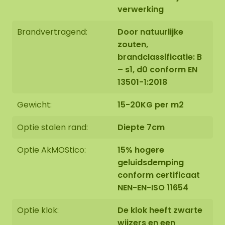
verwerking
Brandvertragend:
Door natuurlijke
Montage:
zouten,
brandclassificatie: B
De mosovaal wordt met grote zorg, speciaal voor
– s1, d0 conform EN
u op bestelling met de hand gemaakt in Asten,
13501-1:2018
Nederland.
Gewicht:
15-20KG per m2
U kunt ervoor kiezen om de mosovaal:
Optie stalen rand:
Diepte 7cm
Zelf op te halen op Florapark 14 in Asten
Optie AkMOStico:
15% hogere
Te laten bezorgen
geluidsdemping
Onze ovale mosschilderijen zijn prima te monteren
conform certificaat
tegen een wand van steen, beton, hout of gips
NEN-EN-ISO 11654
met behulp van onze speciale ophanghaken.
Daarnaast beiden wij ook de optie om de ovaal
Optie klok:
De klok heeft zwarte
door ons montageteam op te laten hangen. Als u
wijzers en een