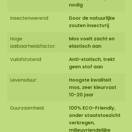
nodig
mos werken we netjes afgerond af, tegen het
zwarte paneel.
Het totale gewicht van dit
Insectenwerend:
Door de natuurlijke
mosschilderij is +/- 8 KG per m².
zouten insectvrij
Hoge
Mos voelt zacht en
aaibaarheidsfactor:
elastisch aan
Afwerking 2: Rand afgewerkt met een opstaande
Vuilafstotend:
Anti-statisch, trekt
stalen rand.
De stalen rand is voorzien van een
geen stof aan
hoogwaardige poedercoating in de kleur MAT
zwart RAL 9005 (industrieel zwart). De zwarte
Levensduur:
Hoogste kwaliteit
stalen randen van de ovalen zijn verkrijgbaar in
mos, zeer kleurvast
twee maten: 120x60 cm en 160x80 cm. Hierdoor
10-20 jaar
krijgt het mosschilderij een gewicht van +/- 14 kg
per m².
Duurzaamheid:
100% ECO-Friendly,
onder staatstoezicht
verkregen,
milieuvriendelijke