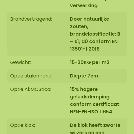
verwerking
Brandvertragend:
Door natuurlijke
zouten,
Montage:
brandclassificatie: B
– s1, d0 conform EN
13501-1:2018
De mosovaal wordt met grote zorg, speciaal voor
u op bestelling met de hand gemaakt in Asten,
Gewicht:
15-20KG per m2
Nederland.
Optie stalen rand:
Diepte 7cm
U kunt ervoor kiezen om de mosovaal:
Optie AkMOStico:
15% hogere
geluidsdemping
Zelf op te halen op Florapark 14 in Asten
conform certificaat
Te laten bezorgen
NEN-EN-ISO 11654
Onze ovale mosschilderijen zijn prima te monteren
tegen een wand van steen, beton, hout of gips
Optie klok:
De klok heeft zwarte
met behulp van onze speciale ophanghaken.
wijzers en een