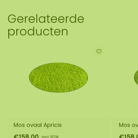
Gerelateerde
producten
Mos ovaal Apricis
Mos ov
€158,00
€158,
incl. BTW