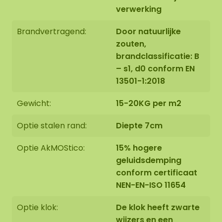
verwerking
Brandvertragend:
Door natuurlijke
zouten,
Montage:
brandclassificatie: B
– s1, d0 conform EN
13501-1:2018
De mosovaal wordt met grote zorg, speciaal voor
u op bestelling met de hand gemaakt in Asten,
Gewicht:
15-20KG per m2
Nederland.
Optie stalen rand:
Diepte 7cm
U kunt ervoor kiezen om de mosovaal:
Optie AkMOStico:
15% hogere
geluidsdemping
Zelf op te halen op Florapark 14 in Asten
conform certificaat
Te laten bezorgen
NEN-EN-ISO 11654
Onze ovale mosschilderijen zijn prima te monteren
tegen een wand van steen, beton, hout of gips
Optie klok:
De klok heeft zwarte
met behulp van onze speciale ophanghaken.
wijzers en een