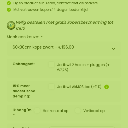
Eigen productie in Asten, contact met de makers.
Met vertrouwen kopen, 14 dagen bedenktijd.
Veilig bestellen met gratis kopersbescherming tot
€100
Maak een keuze:
*
60x30cm kops zwart -
€196,00
Ophangset:
Ja, ik wil 2 haken + pluggen (+
€7,75)
15% meer
Ja, ik wil AkMOStico (+11%)
akoestische
demping:
Ik hang 'm:
Horizontaal op
Verticaal op
*