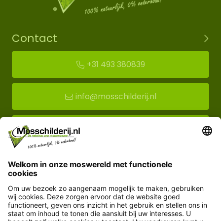
Contact
+31 493 380839
info@mosschilderij.nl
Route naar mos-showroom
Mosschilderij BV
Florapark 14
5721 VH Asten
Klantenservice