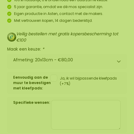
5 jaar garantie, omdat we dé mos specialist zijn.
Eigen productie in Asten, contact met de makers.
Met vertrouwen kopen, 14 dagen bedenktijd.
Veilig bestellen met gratis kopersbescherming tot
€100
Maak een keuze:
*
Afmeting: 20x13cm -
€80,00
Eenvoudig aan de
Ja, ik wil bijpassende kleefpads
muur te bevestigen
(+7%)
met kleefpads:
Specifieke wensen: