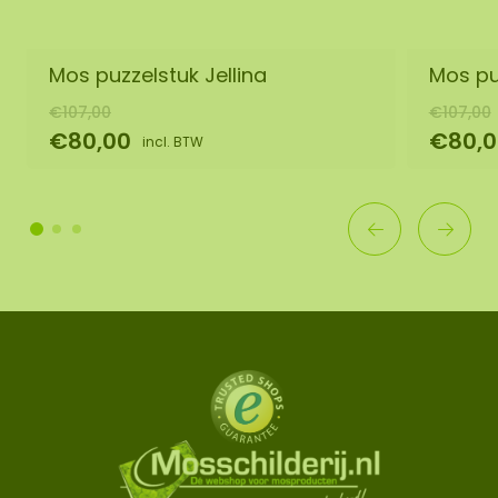
Mos puzzelstuk Jellina
Mos pu
€107,00
€107,00
€80,00
€80,0
incl. BTW