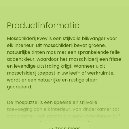
Productinformatie
Mosschilderij Evey is een stijlvolle blikvanger voor
elk interieur. Dit mosschilderij bevat groene,
natuurlijke tinten mos met een sprankelende felle
accentkleur, waardoor het mosschilderij een frisse
en levendige uitstraling krijgt. Wanneer u dit
mosschilderij toepast in uw leef- of werkruimte,
wordt er een natuurlijke en rustige sfeer
gecreëerd.
De mospuzzel is een speelse en stijlvolle
toevoeging aan elk interieur. Van kinderkamer tot
woonkamer. Ook prachtig in een kinderdagverblijf
of als origineel cadeau. Ook binnen bedrijven is de
Toon meer