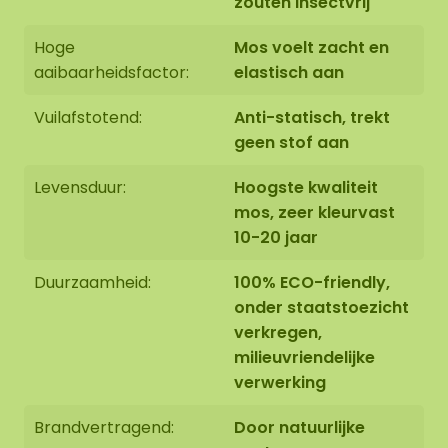
zouten insectvrij
Wilt u een andere afmeting, een specifieke
samenstelling of gebruik maken van ons
Hoge
Mos voelt zacht en
montageteam? Neem gerust contact met ons op
aaibaarheidsfactor:
elastisch aan
via
info@mosschilderij.nl
of gebruik het
offerteformulier onderaan deze pagina.
Vuilafstotend:
Anti-statisch, trekt
geen stof aan
Levensduur:
Hoogste kwaliteit
mos, zeer kleurvast
10-20 jaar
Duurzaamheid:
100% ECO-friendly,
onder staatstoezicht
verkregen,
milieuvriendelijke
verwerking
Brandvertragend:
Door natuurlijke