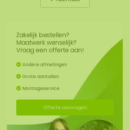
mospuzzel een krachtig symbool voor
samenwerking. Laat elke afdeling haar eigen
puzzelstuk bijdragen en zie hoe alle onderdelen
samen één geheel vormen. Een tastbare uiting
van verbondenheid.
Zakelijk bestellen?
Maatwerk wenselijk?
Montage
Vraag een offerte aan!
De puzzelvorm is zo ontworpen dat meerdere
Andere afmetingen
stukken perfect in elkaar passen.
Bevestig de mospuzzel eenvoudig met
Grote aantallen
kleefpads, die je direct kunt mee bestellen.
Montageservice
Voor extra stevigheid adviseren wij om
daarnaast montage kit te gebruiken. Deze
leveren wij niet mee.
Offerte aanvragen
Houd er rekening mee dat de hechting per
muurtype kan verschillen. De kleefpads bieden