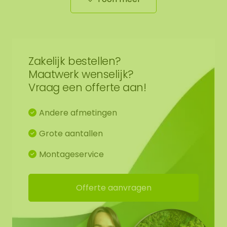
mospuzzel een krachtig symbool voor
samenwerking. Laat elke afdeling haar eigen
puzzelstuk bijdragen en zie hoe alle onderdelen
samen één geheel vormen. Een tastbare uiting
van verbondenheid.
Zakelijk bestellen?
Maatwerk wenselijk?
Montage
Vraag een offerte aan!
De puzzelvorm is zo ontworpen dat meerdere
Andere afmetingen
stukken perfect in elkaar passen.
Bevestig de mospuzzel eenvoudig met
Grote aantallen
kleefpads, die je direct kunt mee bestellen.
Montageservice
Voor extra stevigheid adviseren wij om
daarnaast montage kit te gebruiken. Deze
leveren wij niet mee.
Offerte aanvragen
Houd er rekening mee dat de hechting per
muurtype kan verschillen. De kleefpads bieden