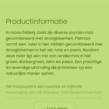
Productinformatie
In mosschilderij Jania zijn diverse soorten mos
gecombineerd met droogbloemen. Platmos
vormt een rivier in het midden gecombineerd met
droogbloemen in het wit, roze en paars. Rondom
deze rivier ligt een mix van rendiermos in het
groen, donkergroen, zalm en paars. Een prachtige
en levendige uitstraling die je interieur op een
natuurlijke manier opfrist.
De mospuzzel is een speelse en stijlvolle
toevoeging aan elk interieur. Van kinderkamer tot
woonkamer. Ook prachtig in een kinderdagverblijf
of als origineel cadeau. Ook binnen bedrijven is de
Toon meer