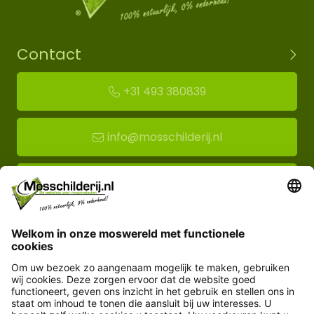
Contact
+31 493 380839
info@mosschilderij.nl
Route naar mos-showroom
Mosschilderij BV
Florapark 14
5721 VH Asten
Klantenservice