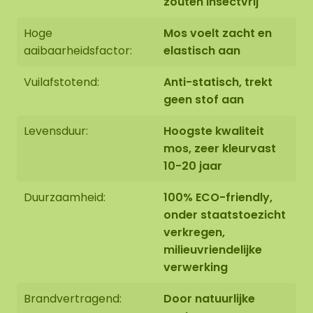
zouten insectvrij
Wilt u een andere afmeting, een specifieke
samenstelling of gebruik maken van ons
Hoge
Mos voelt zacht en
montageteam? Neem gerust contact met ons op
aaibaarheidsfactor:
elastisch aan
via
info@mosschilderij.nl
of gebruik het
offerteformulier onderaan deze pagina.
Vuilafstotend:
Anti-statisch, trekt
geen stof aan
Levensduur:
Hoogste kwaliteit
mos, zeer kleurvast
10-20 jaar
Duurzaamheid:
100% ECO-friendly,
onder staatstoezicht
verkregen,
milieuvriendelijke
verwerking
Brandvertragend:
Door natuurlijke