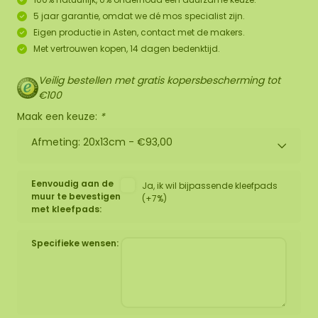
5 jaar garantie, omdat we dé mos specialist zijn.
Eigen productie in Asten, contact met de makers.
Met vertrouwen kopen, 14 dagen bedenktijd.
Veilig bestellen met gratis kopersbescherming tot
€100
Maak een keuze:
*
Afmeting: 20x13cm -
€93,00
Eenvoudig aan de
Ja, ik wil bijpassende kleefpads
muur te bevestigen
(+7%)
met kleefpads:
Specifieke wensen: