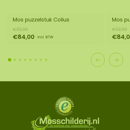
Mos puzzelstuk Colius
Mos puz
€112,00
€112,00
€84,00
€84,
incl. BTW