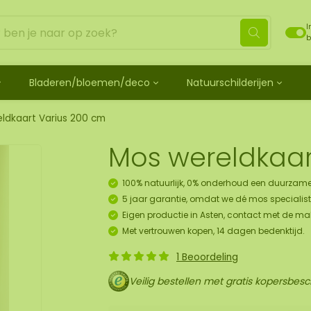
I
b
Bladeren/bloemen/deco
Natuurschilderijen
ehandeld
de bladeren
Mosdots [TIP]
Los mos behandeld
os
 mosdiertjes
de rozen
ij
Mosdot Tres
Rendiermos
ldkaart Varius 200 cm
k
ehoren en spray
lf moscadeau idee
en
derij
Mosdot Cinco
Platmos
Mos wereldkaar
schilderij
de kransen
Mosdot Cuatro
Bolmos
childerij 10 pers.
urelementen
ij
Mosdot set
Fluff mos
100% natuurlijk, 0% onderhoud een duurzame
et
ECO mos [Budget]
5 jaar garantie, omdat we dé mos specialist 
oratie hanger pakket
Eigen productie in Asten, contact met de ma
unst
Met vertrouwen kopen, 14 dagen bedenktijd.
uk
1 Beoordeling
art
Veilig bestellen met gratis kopersbes
panelen