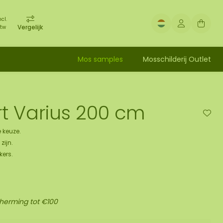
ncl.
Vergelijk
tw
Mos samples
Mosschilderij Outlet
t Varius 200 cm
 keuze.
zijn.
kers.
cherming tot €100