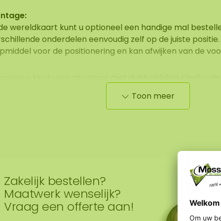
ntage:
 de wereldkaart kunt u optioneel een handige mal bestell
schillende onderdelen eenvoudig zelf op de juiste positie.
pmiddel voor de positionering en kan afwijken van de voo
nneer u kiest voor montage met dubbelzijdige kleefpads 
derdelen aanvullend te bevestigen met montagekit voor ex
Toon meer
aan niet garant voor de kleefkracht, hechting en het dra
ruikte kleefpads, aangezien dit afhankelijk is van de on
standigheden ter plaatse.
Zakelijk bestellen?
Maatwerk wenselijk?
Vraag een offerte aan!