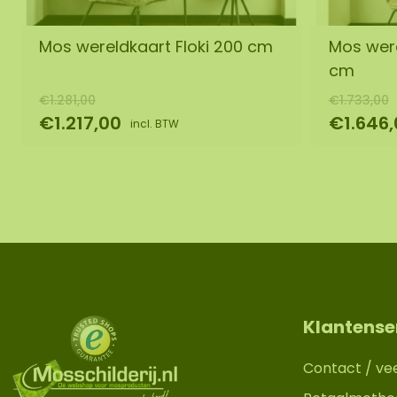
Mos wereldkaart Floki 200 cm
Mos were
cm
€1.281,00
€1.733,00
€1.217,00
€1.646,
incl. BTW
Klantense
Contact / ve