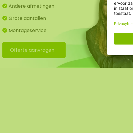
Andere afmetingen
Grote aantallen
Montageservice
Offerte aanvragen
j bieden ook de mogelijkheid om de mos wereldkaart do
te laten hangen. Mocht dit wenselijk zijn geef dit aan bij
men dan met u contact op, u ontvangt hiervoor een aanvul