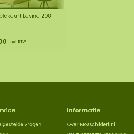
ldkaart Lovina 200
00
incl. BTW
rvice
Informatie
elgestelde vragen
Over Mosschilderij.nl