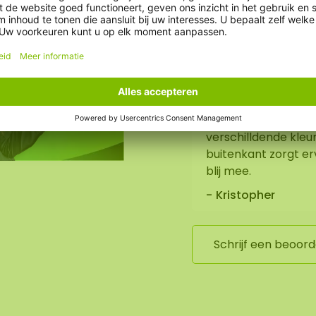
Beoordeling
De wereldkaart hangt
verschilldende kleu
or ons montageteam
buitenkant zorgt ervo
 het uitchecken. We
blij mee.
lende prijs.
Kristopher
Schrijf een beoord