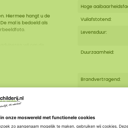
Hoge aaibaarheidsfa
en. Hiermee hangt u de
Vuilafstotend:
 De mal is bedoeld als
rbeeldfoto.
Levensduur:
adviseren wij om de
tra stevigheid. Wij
Duurzaamheid:
aggewicht van de
dergrond, verwerking en
Brandvertragend:
Afmeting:
Gewicht: