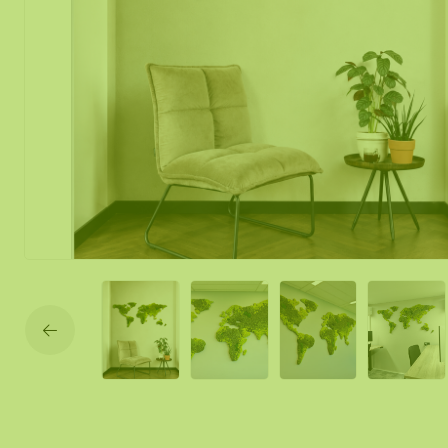
Mos spiegel
Mobiele mos
Moswand ver