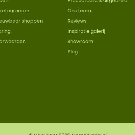
den
Productdetails uitgebreid
retourneren
Ons team
trouwbaar shoppen
Reviews
aring
Inspiratie galerij
orwaarden
Showroom
Blog