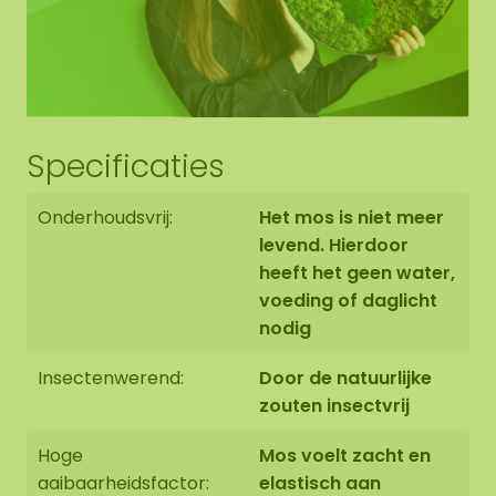
De naturel Moscelium cirkels zijn kenmerkend aan
de eenvoud van de natuur. Deze creaties zijn
gemaakt van pure mycelium in een witte kleur.
Deze cirkels in combinatie met mos zorgen voor
een natuurlijke en rustieke uitstraling, die perfect
Specificaties
passen in elke natuurlijke omgeving of moderne
kamer.
Onderhoudsvrij:
Het mos is niet meer
levend. Hierdoor
heeft het geen water,
voeding of daglicht
nodig
Insectenwerend:
Door de natuurlijke
zouten insectvrij
Afwerking 2: Kastanje
Hoge
Mos voelt zacht en
aaibaarheidsfactor:
elastisch aan
Voor wie iets gewaagder wil, hebben we onze