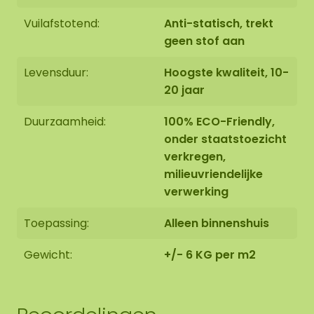
moscirkels van mycelium ook met een
Vuilafstotend:
Anti-statisch, trekt
kastanjebruin gemarmerde look. We geven de
geen stof aan
hyfen (schimmeldraden) wat meer ruimte tijdens
het groeien, waardoor er op natuurlijke wijze een
Levensduur:
Hoogste kwaliteit, 10-
prachtig gemarmerd patroon ontstaat. Dit zorgt
20 jaar
voor een warme en natuurlijk look in de ruimte.
Duurzaamheid:
100% ECO-Friendly,
onder staatstoezicht
verkregen,
milieuvriendelijke
verwerking
Toepassing:
Alleen binnenshuis
De Moscelium moscirkels worden met uiterste
Gewicht:
+/- 6 KG per m2
zorg voor u op bestelling in Asten (NL)
handgemaakt.