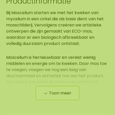
Productinformatie
Bij Moscelium starten we met het kweken van
mycelium in een cirkel die als basis dient van het
mosschilderij. Vervolgens creëren we artistieke
ontwerpen die zijn gemaakt van ECO-mos,
waardoor er een biologisch afbreekbaar en
volledig duurzaam product ontstaat.
Moscelium is hernieuwbaar en vereist weinig
middelen en energie om te kweken. Door mos toe
te voegen, voegen we nog een laag van
duurzaamheid en esthetiek toe aan het product.
Ons doel is om zowel duurzame als esthetisch
aantrekkelijke creaties te maken die een stukje
Toon meer
duurzaam natuur in de ruimte brengen.
Op dit moment bieden we bij Moscelium een
selectie van cirkelvormige creaties aan in twee