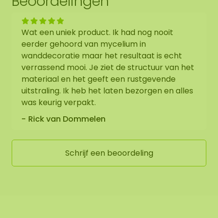
Beoordelingen
U heeft de mogelijkheid om de Moscelium
moscirkel:
1: Af te halen op adres Florapark 14 in Asten
Wat een uniek product. Ik had nog nooit
2: Te laten bezorgen
eerder gehoord van mycelium in
wanddecoratie maar het resultaat is echt
Wij bieden ook de mogelijkheid om de moscirkel
verrassend mooi. Je ziet de structuur van het
door ons montageteam op te laten hangen.
materiaal en het geeft een rustgevende
Mocht dit wenselijk zijn geef dit aan bij het
uitstraling. Ik heb het laten bezorgen en alles
uitchecken. We nemen dan met u contact op, u
was keurig verpakt.
ontvangt hiervoor ook een aanvullende prijs.
Rick van Dommelen
Op de afbeelding is het patroon zichtbaar van
een moscirkel diameter 60 cm. Aangezien het een
Schrijf een beoordeling
natuurproduct is, is ieder mosschilderij uniek.
Hierdoor kan de opmaak van de aangeschafte
moscirkel afwijken van de geselecteerde foto.