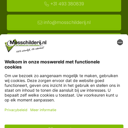
+31 493 380839
info@mosschilderij.nl
Route naar mos-showroom
Mosschilderij BV
Florapark 14
5721 VH Asten
Klantenservice
Informatie