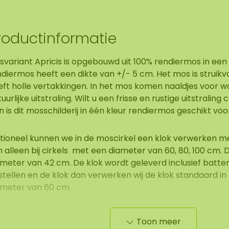
roductinformatie
variant Apricis is opgebouwd uit 100% rendiermos in een l
diermos heeft een dikte van +/- 5 cm. Het mos is struikvo
eft holle vertakkingen. In het mos komen naaldjes voor w
uurlijke uitstraling. Wilt u een frisse en rustige uitstraling 
 is dit mosschilderij in één kleur rendiermos geschikt voo
tioneel kunnen we in de moscirkel een klok verwerken met
 alleen bij cirkels met een diameter van 60, 80, 100 cm. 
meter van 42 cm. De klok wordt geleverd inclusief batterij
stellen en de klok dan verwerken wij de klok standaard i
ameter van 60 cm.
 een rond mosschilderij wordt een een strak interieur do
Toon meer
e ronde moscirkels met stalen rand erg goed staan in een