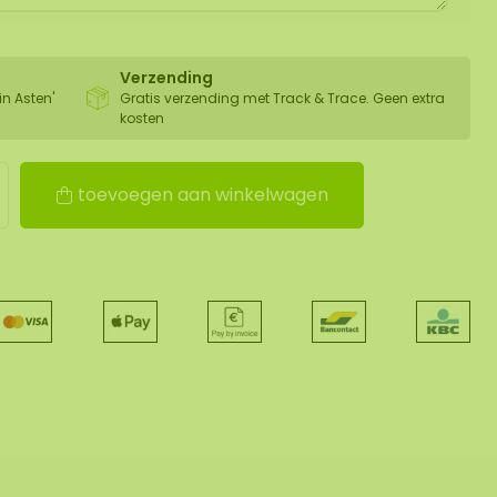
Verzending
in Asten'
Gratis verzending met Track & Trace. Geen extra
kosten
toevoegen aan winkelwagen