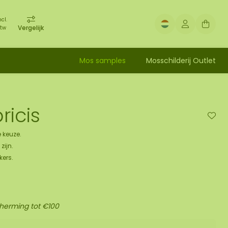
ncl.
Vergelijk
tw
Mos samples
Mosschilderij Outlet
ricis
 keuze.
zijn.
kers.
cherming tot €100