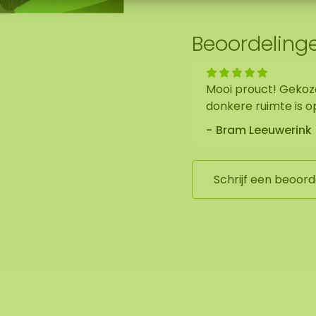
́r lange levensduur
Beoordeling
/- 20-25 KG (inclusief
 (AkMOStico) in de
Mooi prouct! Gekoze
it zorgt voor 15% meer
donkere ruimte is o
Bram Leeuwerink
Schrijf een beoord
er paneel is zwart. De
e rand van het onder