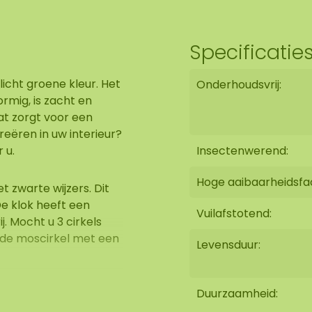
Specificatie
icht groene kleur. Het
Onderhoudsvrij:
rmig, is zacht en
at zorgt voor een
creëren in uw interieur?
r u.
Insectenwerend:
Hoge aaibaarheidsfa
 zwarte wijzers. Dit
De klok heeft een
Vuilafstotend:
. Mocht u 3 cirkels
n de moscirkel met een
Levensduur:
orbroken. Wist u dat
Duurzaamheid:
 industrieel interieur?