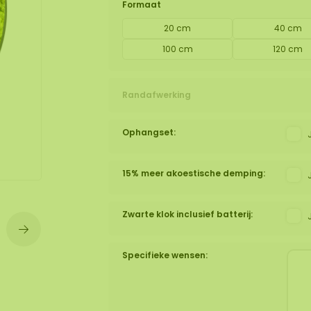
Formaat
20 cm
40 cm
wand
huur
100 cm
120 cm
Randafwerking
Ophangset:
15% meer akoestische demping:
Zwarte klok inclusief batterij:
Specifieke wensen: