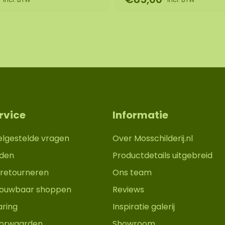
de prijs.
l diameter 1.00.
niek. Hierdoor kan de
selecteerde foto.
op via
rvice
Informatie
elgestelde vragen
Over Mosschilderij.nl
den
Productdetails uitgebreid
retourneren
Ons team
trouwbaar shoppen
Reviews
aring
Inspiratie galerij
orwaarden
Showroom