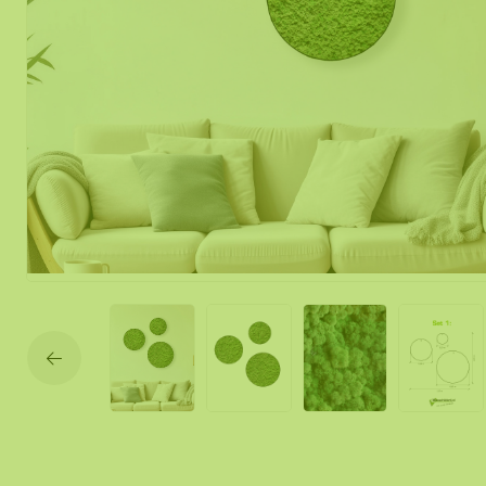
Mos spiegel
Mobiele mos
Moswand ver