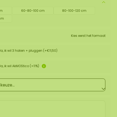
cm
60-80-100 cm
80-100-120 cm
 cm
Kies eerst het formaat
Ja, ik wil 3 haken + pluggen (+€11,50)
Ja, ik wil AkMOStico (+11%)