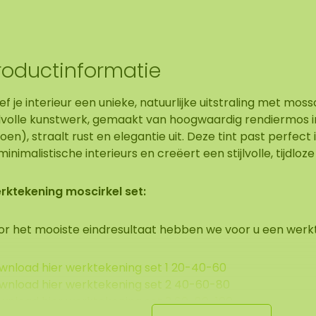
roductinformatie
f je interieur een unieke, natuurlijke uitstraling met mossch
ijlvolle kunstwerk, gemaakt van hoogwaardig rendiermos i
oen), straalt rust en elegantie uit. Deze tint past perfect
minimalistische interieurs en creëert een stijlvolle, tijdloze
rktekening moscirkel set:
or het mooiste eindresultaat hebben we voor u een werk
wnload hier werktekening set 1 20-40-60
wnload hier werktekening set 2 40-60-80
wnload hier werktekening set 3 60-80-100