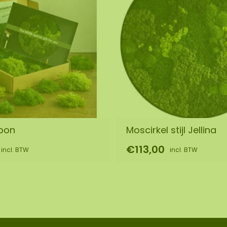
bon
Moscirkel stijl Jellina
€113,00
incl. BTW
incl. BTW