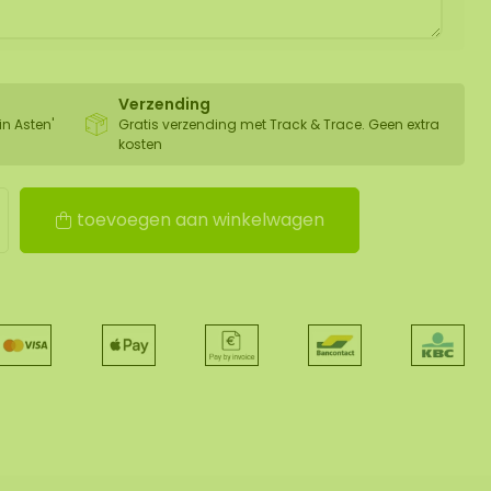
Verzending
in Asten'
Gratis verzending met Track & Trace. Geen extra
kosten
toevoegen aan winkelwagen