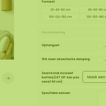
Formaat
20-40-60 cm
40-60-80 
wand
huur
100-120-150 cm
120-150-180
Randafwerking
Ophangset:
15% meer akoestische demping:
Zwarte klok inclusief
batterij (LET OP: kan pas
vanaf 60 cm):
Specifieke wensen: