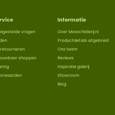
rvice
Informatie
elgestelde vragen
Over Mosschilderij.nl
den
Productdetails uitgebreid
retourneren
Ons team
trouwbaar shoppen
Reviews
aring
Inspiratie galerij
orwaarden
Showroom
Blog