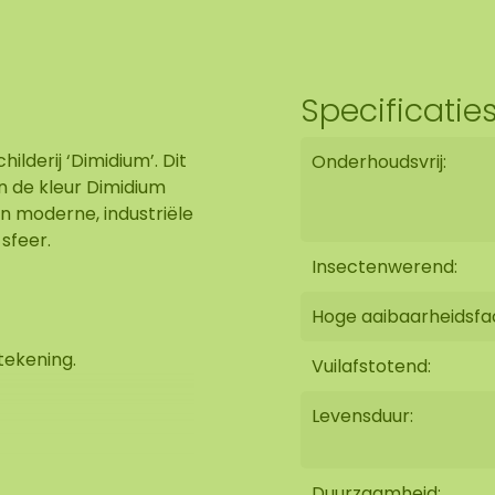
Specificatie
ilderij ‘Dimidium’. Dit
Onderhoudsvrij:
n de kleur Dimidium
 in moderne, industriële
 sfeer.
Insectenwerend:
Hoge aaibaarheidsfa
tekening.
Vuilafstotend:
Levensduur:
Duurzaamheid: