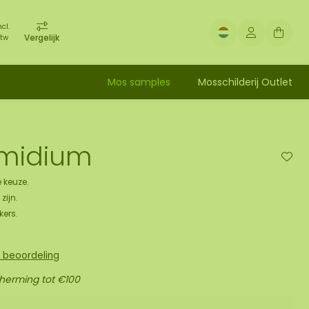
ncl.
Vergelijk
tw
Mos samples
Mosschilderij Outlet
imidium
 keuze.
zijn.
kers.
n beoordeling
cherming tot €100