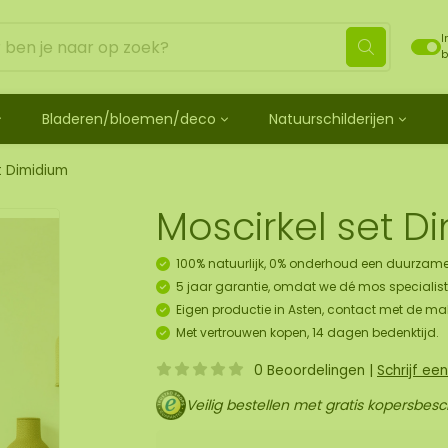
I
b
Bladeren/bloemen/deco
Natuurschilderijen
ehandeld
de bladeren
Mosdots [TIP]
Los mos behandeld
os
 mosdiertjes
de rozen
ij
Mosdot Tres
Rendiermos
t Dimidium
k
ehoren en spray
lf moscadeau idee
en
derij
Mosdot Cinco
Platmos
Moscirkel set D
schilderij
de kransen
Mosdot Cuatro
Bolmos
childerij 10 pers.
urelementen
ij
Mosdot set
Fluff mos
100% natuurlijk, 0% onderhoud een duurzame
et
ECO mos [Budget]
5 jaar garantie, omdat we dé mos specialist 
oratie hanger pakket
Eigen productie in Asten, contact met de ma
unst
Met vertrouwen kopen, 14 dagen bedenktijd.
uk
0 Beoordelingen
|
Schrijf ee
art
Veilig bestellen met gratis kopersbes
panelen