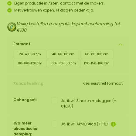
Eigen productie in Asten, contact met de makers.
Met vertrouwen kopen, 14 dagen bedenktijd.
Veilig bestellen met gratis kopersbescherming tot
€100
Formaat
20-40-60 cm
40-60-80 cm
60-80-100 cm
80-100-120 cm
100-120-150 cm
120-150-180 cm
Randafwerking
Kies eerst het formaat
Ophangset:
Ja, ik wil 3 haken + pluggen (+
€11,50)
15% meer
Ja, ik wil AkMOStico (+11%)
akoestische
demping: