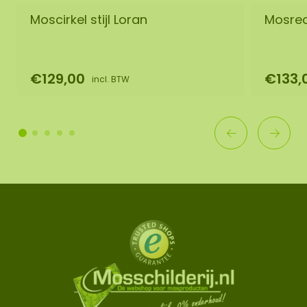
Moscirkel stijl Loran
Mosrec
€129,00
€133,
incl. BTW