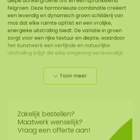
diepe donkergroene tint en een sprankelend
felgroen. Deze harmonieuze combinatie creëert
een levendig en dynamisch groen schilderij van
mos dat elke ruimte opfrist en een vrolijke,
energieke uitstraling biedt. De variatie in groen
zorgt voor een rijke textuur en diepte, waardoor
het kunstwerk een verfijnde en natuurlijke
uitstraling krijgt die elke omgeving verlevendigt.
Eigenschappen moscirkels:
Toon meer
Het toegepaste mos is een 100% natuur product
en heeft 0% onderhoud nodig. Een van de
eigenschappen en voordelen zijn; hoge
akoestische demping, brandvertragend
Zakelijk bestellen?
(geïmpregneerd), zeer kleur vast, geen daglicht
Maatwerk wenselijk?
nodig, vuil afstotend (antistatisch) en omdat het
Vraag een offerte aan!
mos niet meer leeft heeft het geen onderhoud
nodig zoals water geven, snoeien of bemesten. De