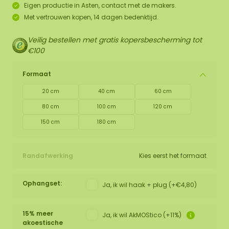
Eigen productie in Asten, contact met de makers.
Met vertrouwen kopen, 14 dagen bedenktijd.
Veilig bestellen met gratis kopersbescherming tot
€100
Formaat
20 cm
40 cm
60 cm
80 cm
100 cm
120 cm
150 cm
180 cm
Randafwerking
Kies eerst het formaat
Ophangset:
Ja, ik wil haak + plug (+€4,80)
15% meer
Ja, ik wil AkMOStico (+11%)
akoestische