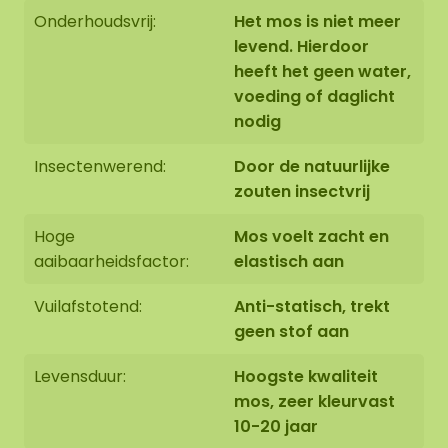
(geïmpregneerd), zeer kleur vast, geen daglicht
Onderhoudsvrij:
Het mos is niet meer
nodig, vuil afstotend (antistatisch) en omdat het
levend. Hierdoor
mos niet meer leeft heeft het geen onderhoud
heeft het geen water,
nodig zoals water geven, snoeien of bemesten. De
voeding of daglicht
moscreaties zijn mooi en zacht om aan te raken
nodig
en hebben een grote aantrekkingskracht. Onze
mossen zijn van de hoogste kwaliteit wat zorgt
Insectenwerend:
Door de natuurlijke
voor een zéér lange levensduur (10-20 jaar).
zouten insectvrij
Hoge
Mos voelt zacht en
Een moscirkel van diameter 1.00 cm heeft een
aaibaarheidsfactor:
elastisch aan
gewicht van +/- 20-25 KG (inclusief stalen lijst)
Ook kunnen we optioneel een akoestische plaat
Vuilafstotend:
Anti-statisch, trekt
(AkMOStico) in de moscirkel verwerken voor een
geen stof aan
optimale geluidsabsorptie. Dit zorgt voor 15% meer
geluidsopname!.
Levensduur:
Hoogste kwaliteit
mos, zeer kleurvast
Randafwerking moscirkel
10-20 jaar