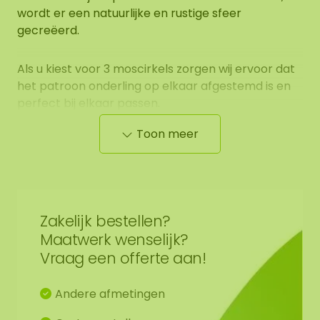
wordt er een natuurlijke en rustige sfeer
gecreëerd.
Als u kiest voor 3 moscirkels zorgen wij ervoor dat
het patroon onderling op elkaar afgestemd is en
perfect bij elkaar passen.
Toon meer
Optioneel kunnen we in de moscirkel een klok
verwerken met zwarte wijzers. Dit kan alleen bij
cirkels met een diameter van 60, 80, 100 cm. De
klok heeft een diameter van 42 cm. De klok wordt
geleverd inclusief batterij. Mocht u 3 cirkels
Zakelijk bestellen?
bestellen en de klok dan verwerken wij de klok
Maatwerk wenselijk?
standaard in de moscirkel met een diameter van
Vraag een offerte aan!
60 cm.
Andere afmetingen
Met een rond mosschilderij wordt een een strak
interieur doorbroken. Wist u dat onze ronde