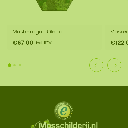
Moshexagon Oletta
Mosrec
€67,00
€122,
incl. BTW