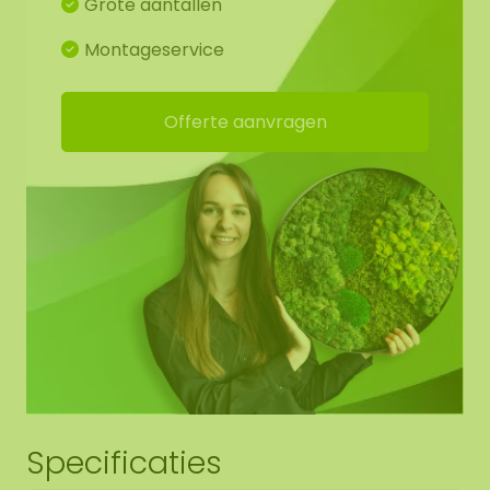
Grote aantallen
moscirkels met stalen rand erg goed staan in een
industrieel interieur? De zachte, natuurlijke
Montageservice
uitstraling van het mos geeft een mooie aanvulling
op de vaak ‘harde’ toegepaste materialen zoals
Offerte aanvragen
beton, staal en glas.
De moscirkels zorgen voor een unieke groene
sfeer, wat uitermate geschikt is om toe te passen
in
(leef)keukens/ontvangstruimtes/kantoorruimtes/verb
of boven de bank bij u thuis.
Eigenschappen moscirkel
Het toegepaste mos is een 100% natuur product
en heeft 0% onderhoud nodig. Een van de
Specificaties
eigenschappen en voordelen zijn; hoge
akoestische demping, brandvertragend