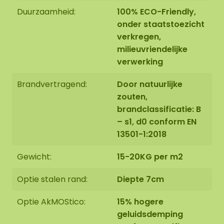
Afwerking 1: Rand niet afgewerkt.
De kopse zijde
Duurzaamheid:
100% ECO-Friendly,
van het onder paneel is zwart. De rand van het
onder staatstoezicht
mos werken we netjes afgerond af tot tegen de
verkregen,
rand van het onder paneel.
milieuvriendelijke
verwerking
Brandvertragend:
Door natuurlijke
zouten,
Afwerking 2: Rand afgewerkt met een opstaande
brandclassificatie: B
stalen rand.
De stalen rand is voorzien van een
– s1, d0 conform EN
hoogwaardige poedercoating in de kleur MAT
13501-1:2018
zwart RAL 9005 (industrieel zwart).
Gewicht:
15-20KG per m2
Optie stalen rand:
Diepte 7cm
Optie AkMOStico:
15% hogere
De moscirkels worden met uiterste zorg voor u op
bestelling in Asten (NL) handgemaakt.
geluidsdemping