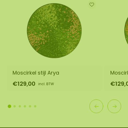
Moscirkel stijl Arya
Moscirk
€129,00
€129,
incl. BTW