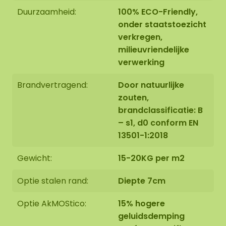
Duurzaamheid:
100% ECO-Friendly,
onder staatstoezicht
verkregen,
milieuvriendelijke
verwerking
Brandvertragend:
Door natuurlijke
zouten,
brandclassificatie: B
– s1, d0 conform EN
13501-1:2018
Gewicht:
15-20KG per m2
Optie stalen rand:
Diepte 7cm
Optie AkMOStico:
15% hogere
geluidsdemping