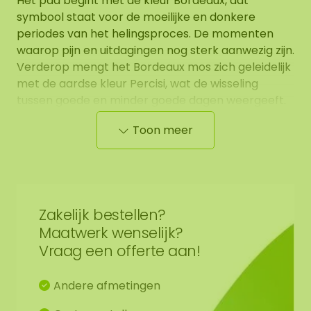
Het pad begint met de kleur Bordeaux, dat
symbool staat voor de moeilijke en donkere
periodes van het helingsproces. De momenten
waarop pijn en uitdagingen nog sterk aanwezig zijn.
Verderop mengt het Bordeaux mos zich geleidelijk
met de aardse kleur Percisi, wat de wisseling
tussen goede en minder goede dagen weergeeft.
Naarmate het pad vordert, wordt het percisi
Toon meer
steeds dominanter. Dit symboliseert de laatste
fase van herstel, waarin balans, rust en nieuwe
energie de overhand krijgen.
Op de afbeelding is het patroon zichtbaar van een
Zakelijk bestellen?
moscirkel diameter 1.00. Aangezien het een
Maatwerk wenselijk?
natuurproduct is, is ieder mosschilderij uniek.
Vraag een offerte aan!
Hierdoor kan de opmaak van de aangeschafte
moscirkel afwijken van de geselecteerde foto.
Andere afmetingen
Mocht u een andere maat wensen? Neem contact
met ons op via
info@mosschilderij.nl