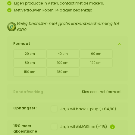
Eigen productie in Asten, contact met de makers.
Met vertrouwen kopen, 14 dagen bedenktijd.
Veilig bestellen met gratis kopersbescherming tot
€100
Formaat
20 cm
40 cm
60 cm
80 cm
100 cm
120 cm
150 cm
180 cm
Randafwerking
Kies eerst het formaat
Ophangset:
Ja, ik wil haak + plug (+€4,80)
15% meer
Ja, ik wil AkMOStico (+11%)
akoestische