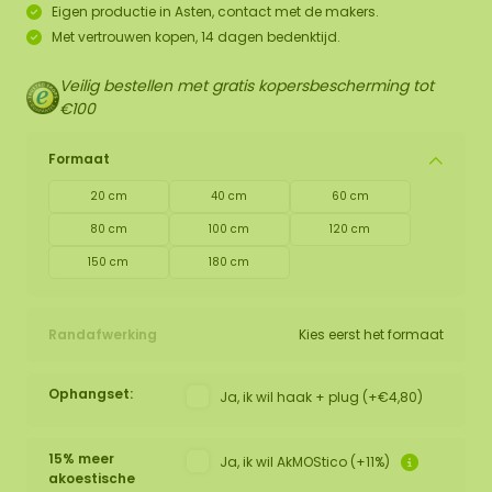
Eigen productie in Asten, contact met de makers.
Met vertrouwen kopen, 14 dagen bedenktijd.
Veilig bestellen met gratis kopersbescherming tot
€100
Formaat
20 cm
40 cm
60 cm
80 cm
100 cm
120 cm
150 cm
180 cm
Randafwerking
Kies eerst het formaat
Ophangset:
Ja, ik wil haak + plug (+€4,80)
15% meer
Ja, ik wil AkMOStico (+11%)
akoestische