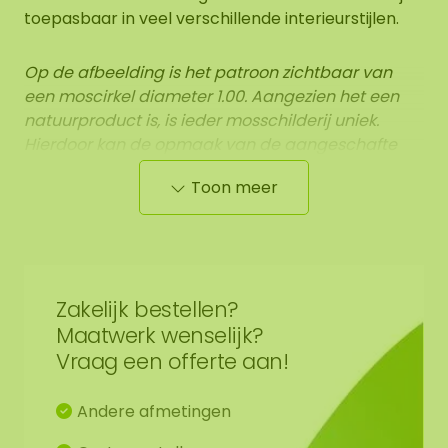
toepasbaar in veel verschillende interieurstijlen.
Op de afbeelding is het patroon zichtbaar van
een moscirkel diameter 1.00. Aangezien het een
natuurproduct is, is ieder mosschilderij uniek.
Hierdoor kan de opmaak van de aangeschafte
moscirkel afwijken van de geselecteerde foto.
Toon meer
Mocht u een andere maat wensen? Of wilt u
gebruik maken van ons montage team? Neem
contact met ons op via
info@mosschilderij.nl
.
Zakelijk bestellen?
Maatwerk wenselijk?
Vraag een offerte aan!
Andere afmetingen