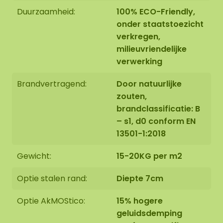
Duurzaamheid:
100% ECO-Friendly,
onder staatstoezicht
verkregen,
milieuvriendelijke
verwerking
Brandvertragend:
Door natuurlijke
zouten,
brandclassificatie: B
– s1, d0 conform EN
13501-1:2018
Gewicht:
15-20KG per m2
Optie stalen rand:
Diepte 7cm
Optie AkMOStico:
15% hogere
geluidsdemping