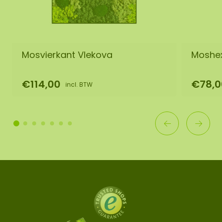
Mosvierkant Vlekova
Moshe
€114,00
€78,0
incl. BTW