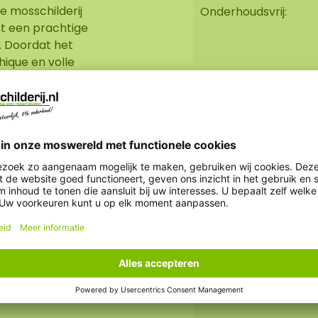
e mosschilderij
Onderhoudsvrij:
t een prachtige
. Doordat het
hique en volle
 de sfeer van de natuur
Insectenwerend:
Hoge aaibaarheidsfa
Vuilafstotend:
% onderhoud nodig. Een
Levensduur:
 demping,
licht nodig, vuil
Duurzaamheid:
heeft het geen
e moscreaties zijn
ekkingskracht. Onze
Brandvertragend:
́r lange levensduur