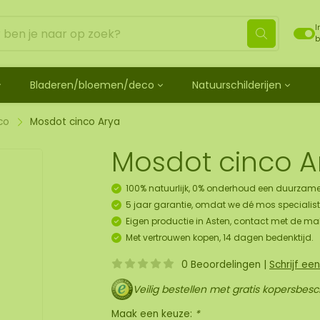
I
b
Bladeren/bloemen/deco
Natuurschilderijen
ehandeld
de bladeren
Mosdots [TIP]
Los mos behandeld
os
 mosdiertjes
de rozen
ij
Mosdot Tres
Rendiermos
co
Mosdot cinco Arya
k
ehoren en spray
lf moscadeau idee
en
derij
Mosdot Cinco
Platmos
Mosdot cinco A
schilderij
de kransen
Mosdot Cuatro
Bolmos
childerij 10 pers.
urelementen
ij
Mosdot set
Fluff mos
100% natuurlijk, 0% onderhoud een duurzame
et
ECO mos [Budget]
5 jaar garantie, omdat we dé mos specialist 
oratie hanger pakket
Eigen productie in Asten, contact met de ma
unst
Met vertrouwen kopen, 14 dagen bedenktijd.
uk
0 Beoordelingen
|
Schrijf ee
art
Veilig bestellen met gratis kopersbes
panelen
Maak een keuze:
*