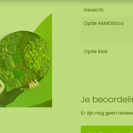
 10-15 KG. Ook kunnen
Gewicht:
schilderij verwerken
er geluidsopname! De
Optie AkMOStico:
t ophangen.
Optie klok:
zwarte paneel.
ng in Asten (NL)
Je beoordel
Er zijn nog geen revie