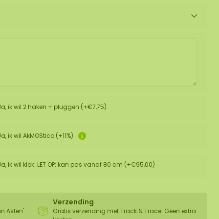
Ja, ik wil 2 haken + pluggen (+€7,75)
Ja, ik wil AkMOStico (+11%)
Ja, ik wil klok. LET OP: kan pas vanaf 80 cm (+€95,00)
Verzending
in Asten'
Gratis verzending met Track & Trace. Geen extra