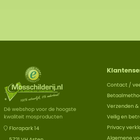
j bieden ook de mogelijkheid om het mosschilderij door 
en hangen. Mocht dit wenselijk zijn geef dit aan bij het 
 met u contact op, u ontvangt hiervoor ook een aanvullen
 afmetingen zijn gemeten vanaf het breedste punt.
Op de
troon zichtbaar van een mosschilderij in de afmeting 10
 natuurproduct is, is ieder mosschilderij uniek. Hierdoo
t aangeschafte mosschilderij afwijken van de geselectee
Klantense
dere maat wensen? Neem contact met ons op via
info@m
Contact / ve
Betaalmetho
Verzenden & 
Dé webshop voor de hoogste
Veilig en be
kwaliteit mosproducten
Privacy verkl
Florapark 14
Algemene vo
5721 VH Asten