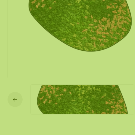
Mos spiegel
Mobiele mos
Moswand ver