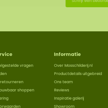
Schrijf een beoorde
ons montageteam op te
uitchecken. We nemen
de prijs.
 afbeelding is het
0 cm. Aangezien het
r kan de opmaak van
rde foto. Mocht u een
rvice
Informatie
osschilderij.nl
elgestelde vragen
Over Mosschilderij.nl
den
Productdetails uitgebreid
retourneren
Ons team
trouwbaar shoppen
Reviews
aring
Inspiratie galerij
orwaarden
Showroom