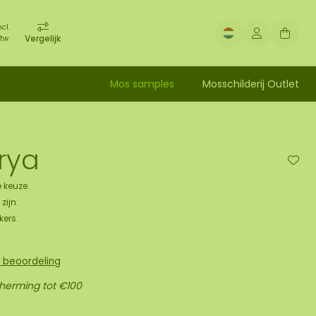
ncl.
Vergelijk
tw
Mos samples
Mosschilderij Outlet
rya
 keuze.
zijn.
kers.
n beoordeling
cherming tot €100