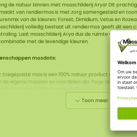
ng de natuur binnen met mosschilderij Arya! Dit prachtig
maakt van rendiermos is met zorg samengesteld en toon
urenmix van de kleuren: Forest, Dimidium, Vetus en Rozea
schilderij volledig bestaat uit rendiermos geeft dit een c
straling. Laat mosschilderij Arya dus de ruimte vullen met
 combinatie met de levendige kleuren.
genschappen mosdots:
t toegepaste mos is een 100% natuur product en heeft 0
n de eigenschappen en voordelen zijn; hoge akoestische
ndvertragend (geïmpregneerd), zeer kleur vast, geen dag
stotend (antistatisch) en omdat het mos niet meer leeft 
Toon meer
derhoud nodig zoals water geven, snoeien of bemesten. D
oi en zacht om aan te raken en hebben een grote aantr
sen zijn van de hoogste kwaliteit wat zorgt voor een zée
-20 jaar).