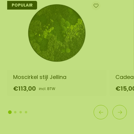
POPULAIR
Moscirkel stijl Jellina
Cadea
€113,00
€15,0
incl. BTW