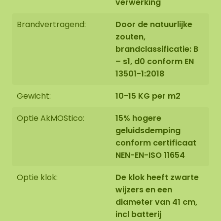
verwerking
Brandvertragend:
Door de natuurlijke
zouten,
brandclassificatie: B
– s1, d0 conform EN
13501-1:2018
Gewicht:
10-15 KG per m2
Optie AkMOStico:
15% hogere
geluidsdemping
conform certificaat
NEN-EN-ISO 11654
Optie klok:
De klok heeft zwarte
wijzers en een
diameter van 41 cm,
incl batterij