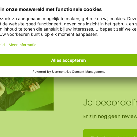
 10-15 KG. Ook kunnen
Gewicht:
schilderij verwerken
er geluidsopname! De
Optie AkMOStico:
t ophangen.
Optie klok:
zwarte paneel.
ng in Asten (NL)
Je beoordel
Er zijn nog geen revie