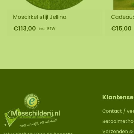
Moscirkel stijl Jellina
Cadeau
€113,00
€15,00
incl. BTW
Klantense
Contact / ve
Betaalmetho
Verzenden & 