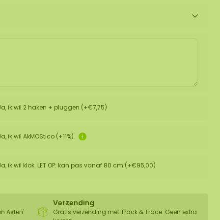
Ja, ik wil 2 haken + pluggen (+€7,75)
Ja, ik wil AkMOStico (+11%)
Ja, ik wil klok. LET OP: kan pas vanaf 80 cm (+€95,00)
Verzending
in Asten'
Gratis verzending met Track & Trace. Geen extra