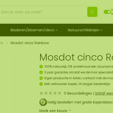
I
b
Bladeren/bloemen/deco
Natuurschilderijen
ehandeld
de bladeren
Mosdots [TIP]
Los mos behandeld
os
 mosdiertjes
de rozen
ij
Mosdot Tres
Rendiermos
co
Mosdot cinco Rainbow
k
ehoren en spray
lf moscadeau idee
en
derij
Mosdot Cinco
Platmos
Mosdot cinco 
schilderij
de kransen
Mosdot Cuatro
Bolmos
childerij 10 pers.
urelementen
ij
Mosdot set
Fluff mos
100% natuurlijk, 0% onderhoud een duurzame
et
ECO mos [Budget]
5 jaar garantie, omdat we dé mos specialist 
oratie hanger pakket
Eigen productie in Asten, contact met de ma
unst
Met vertrouwen kopen, 14 dagen bedenktijd.
uk
0 Beoordelingen
|
Schrijf ee
art
Veilig bestellen met gratis kopersbes
panelen
Maak een keuze:
*