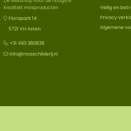
Dé webshop voor de hoogste
Veilig en be
kwaliteit mosproducten
Privacy verkl
Florapark 14
Algemene vo
5721 VH Asten
+31 493 380839
info@mosschilderij.nl