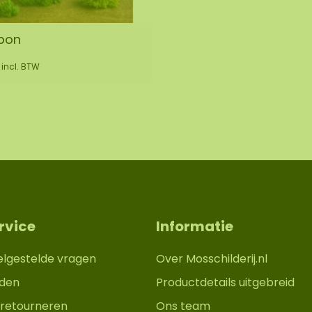
bon
incl. BTW
rvice
Informatie
elgestelde vragen
Over Mosschilderij.nl
den
Productdetails uitgebreid
retourneren
Ons team