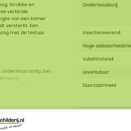
oog. Strakke en
Onderhoudsvrij:
eze verticale
ogte van een kamer
dt versterkt. Een
boog met de textuur
Insectenwerend:
Hoge aaibaarheidsfa
Vuilafstotend:
% onderhoud nodig. Een
Levensduur:
 demping,
licht nodig, vuil
Duurzaamheid:
heeft het geen
e moscreaties zijn
ekkingskracht. Onze
Brandvertragend:
́r lange levensduur