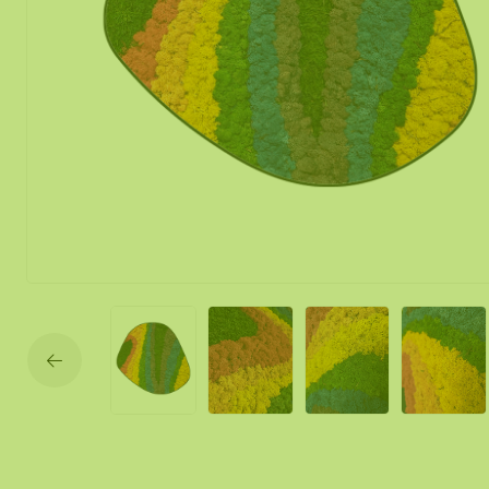
Mos spiegel
Mobiele mos
Moswand ver