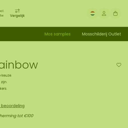
ncl.
Vergelijk
tw
Mos samples
Mosschilderij Outlet
Rainbow
 keuze.
zijn.
kers.
n beoordeling
cherming tot €100