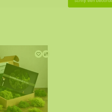
Schrijf een beoorde
ons montageteam op te
uitchecken. We nemen
de prijs.
 afbeelding is het
0 cm. Aangezien het
r kan de opmaak van
rde foto. Mocht u een