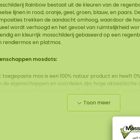
sschilderij Rainbow bestaat uit de kleuren van de regenb
else lijnen in rood, oranje, geel, groen, blauw, en paars. D
mposities trekken de aandacht omhoog, waardoor de ho
ueel wordt verhoogd en het gevoel van ruimtelijkheid wor
vendig en kleurrijk mosschilderij gebaseerd op een regen
n rendiermos en platmos.
genschappen mosdots:
t toegepaste mos is een 100% natuur product en heeft 0
n de eigenschappen en voordelen zijn; hoge akoestische
ndvertragend (geïmpregneerd), zeer kleur vast, geen dag
stotend (antistatisch) en omdat het mos niet meer leeft 
Toon meer
derhoud nodig zoals water geven, snoeien of bemesten. D
oi en zacht om aan te raken en hebben een grote aantr
sen zijn van de hoogste kwaliteit wat zorgt voor een zée
-20 jaar).