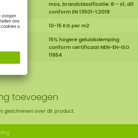
mos, brandclassificatie: B – s1, d0
conform EN 13501-1:2018
10-15 KG per m2
15% hogere geluidsdemping
conform certificaat NEN-EN-ISO
11654
ing toevoegen
ws geschreven over dit product.
ling