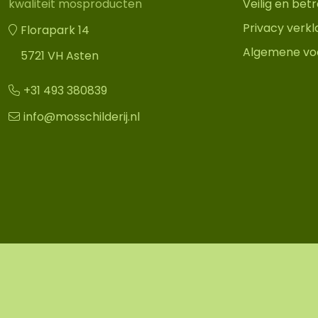
Veilig en be
kwaliteit mosproducten
Privacy verkl
Florapark 14
Algemene vo
5721 VH Asten
+31 493 380839
info@mosschilderij.nl