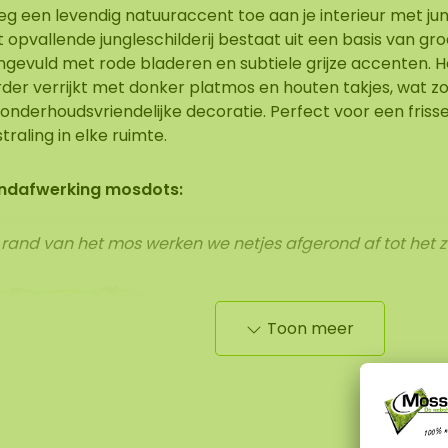
g een levendig natuuraccent toe aan je interieur met jung
 opvallende jungleschilderij bestaat uit een basis van gr
ngevuld met rode bladeren en subtiele grijze accenten. 
der verrijkt met donker platmos en houten takjes, wat zor
onderhoudsvriendelijke decoratie. Perfect voor een frisse
straling in elke ruimte.
ndafwerking mosdots:
 rand van het mos werken we netjes afgerond af tot het 
Toon meer
ze junglewanden bestaan uit natuurlijke, geconserveerde
hommelingen in luchtvochtigheid, temperatuur en ventila
delijk vocht aantrekken en in sommige gevallen druppelvo
urafgifte veroorzaken. Dit is een natuurlijke eigenschap 