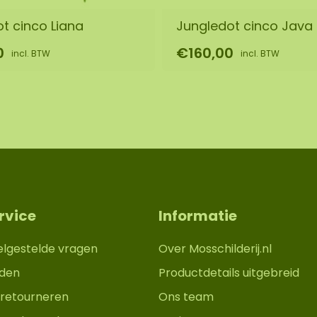
t cinco Liana
Jungledot cinco Java
0
€160,00
incl. BTW
incl. BTW
rvice
Informatie
elgestelde vragen
Over Mosschilderij.nl
den
Productdetails uitgebreid
retourneren
Ons team