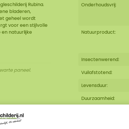
leschilderij Rubina.
Onderhoudsvrij:
oene bladeren,
Het geheel wordt
gt voor een stijlvolle
 en natuurlijke
Natuurproduct:
Insectenwerend:
zwarte paneel.
Vuilafstotend:
Levensduur:
Duurzaamheid:
 materialen. Door
tie kunnen bladeren
rming of lichte
van het materiaal en
Brandvertragend: