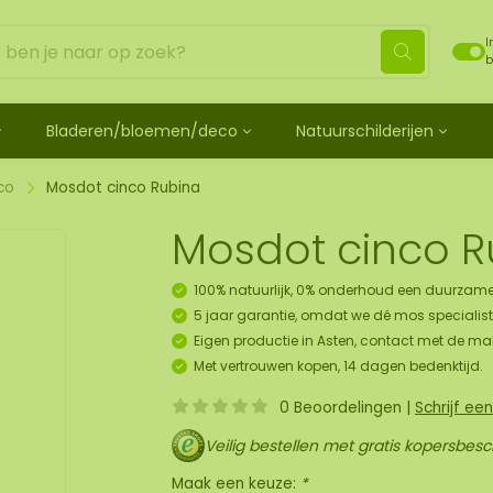
I
b
Bladeren/bloemen/deco
Natuurschilderijen
ehandeld
de bladeren
Mosdots [TIP]
Los mos behandeld
os
 mosdiertjes
de rozen
ij
Mosdot Tres
Rendiermos
co
Mosdot cinco Rubina
k
ehoren en spray
lf moscadeau idee
en
derij
Mosdot Cinco
Platmos
Mosdot cinco R
schilderij
de kransen
Mosdot Cuatro
Bolmos
childerij 10 pers.
urelementen
ij
Mosdot set
Fluff mos
100% natuurlijk, 0% onderhoud een duurzame
et
ECO mos [Budget]
5 jaar garantie, omdat we dé mos specialist 
oratie hanger pakket
Eigen productie in Asten, contact met de ma
unst
Met vertrouwen kopen, 14 dagen bedenktijd.
uk
0 Beoordelingen
|
Schrijf ee
art
Veilig bestellen met gratis kopersbes
panelen
Maak een keuze:
*