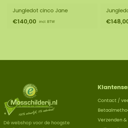
Jungledot cinco Jane
Jungledo
€140,00
€148,0
incl. BTW
Klantense
Contact / ve
Betaalmetho
Verzenden & 
Dé webshop voor de hoogste