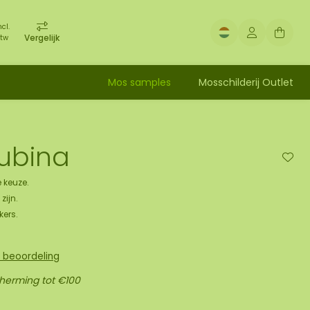
ncl.
Vergelijk
tw
Mos samples
Mosschilderij Outlet
ubina
 keuze.
zijn.
kers.
n beoordeling
cherming tot €100