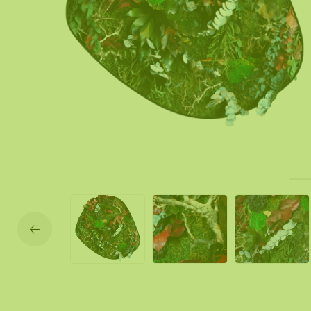
Mos spiegel
Mobiele mos
Moswand ver