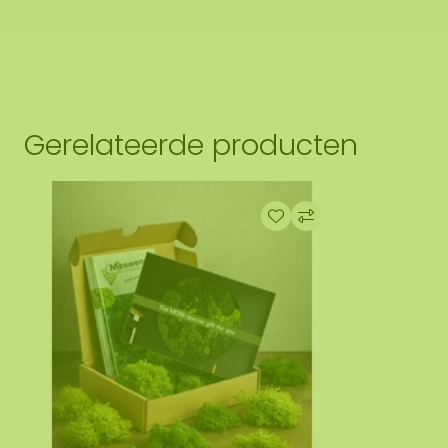
en hangen. Mocht dit wenselijk zijn geef dit aan bij het 
 met u contact op, u ontvangt hiervoor ook een aanvullen
 afmetingen zijn gemeten vanaf het breedste punt.
Op de
troon zichtbaar van een mosschilderij in de afmeting 10
Gerelateerde producten
 natuurproduct is, is ieder mosschilderij uniek. Hierdoo
t aangeschafte mosschilderij afwijken van de geselectee
dere maat wensen? Neem contact met ons op via
info@m