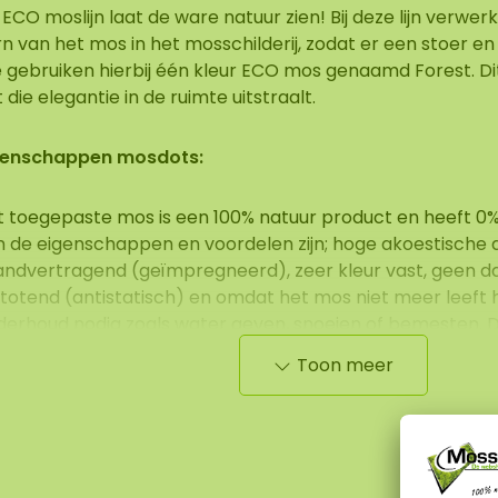
ECO moslijn laat de ware natuur zien! Bij deze lijn verwer
n van het mos in het mosschilderij, zodat er een stoer en 
gebruiken hierbij één kleur ECO mos genaamd Forest. Di
t die elegantie in de ruimte uitstraalt.
genschappen mosdots:
t toegepaste mos is een 100% natuur product en heeft 0
n de eigenschappen en voordelen zijn; hoge akoestische
ndvertragend (geïmpregneerd), zeer kleur vast, geen dag
stotend (antistatisch) en omdat het mos niet meer leeft 
derhoud nodig zoals water geven, snoeien of bemesten. D
oi en zacht om aan te raken en hebben een grote aantr
Toon meer
sen zijn van de hoogste kwaliteit wat zorgt voor een zée
-20 jaar).
n mosdot van diameter 100 cm heeft een gewicht van +/-
 optioneel een akoestische plaat (AkMOStico) in het mos