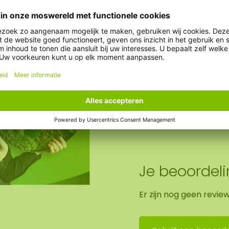
er geluidsopname! De
Gewicht:
t ophangen.
Optie AkMOStico:
zwarte paneel.
Optie klok:
ng in Asten (NL)
Je beoordel
Er zijn nog geen revie
ons montageteam op te