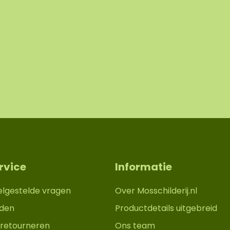
rvice
Informatie
elgestelde vragen
Over Mosschilderij.nl
den
Productdetails uitgebreid
retourneren
Ons team