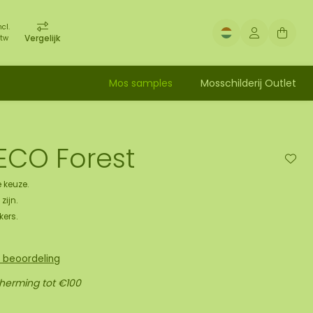
ncl.
Vergelijk
tw
Mos samples
Mosschilderij Outlet
ECO Forest
 keuze.
zijn.
kers.
n beoordeling
cherming tot €100