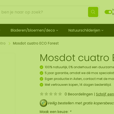
I
b
Bladeren/bloemen/deco
Natuurschilderijen
ehandeld
de bladeren
Mosdots [TIP]
Los mos behandeld
os
 mosdiertjes
de rozen
ij
Mosdot Tres
Rendiermos
tro
Mosdot cuatro ECO Forest
k
ehoren en spray
lf moscadeau idee
en
derij
Mosdot Cinco
Platmos
Mosdot cuatro 
schilderij
de kransen
Mosdot Cuatro
Bolmos
childerij 10 pers.
urelementen
ij
Mosdot set
Fluff mos
100% natuurlijk, 0% onderhoud een duurzame
et
ECO mos [Budget]
5 jaar garantie, omdat we dé mos specialist 
oratie hanger pakket
Eigen productie in Asten, contact met de ma
unst
Met vertrouwen kopen, 14 dagen bedenktijd.
uk
0 Beoordelingen
|
Schrijf ee
art
Veilig bestellen met gratis kopersbes
panelen
Maak een keuze:
*