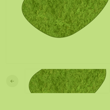
Mos spiegel
Mobiele mos
Moswand ver