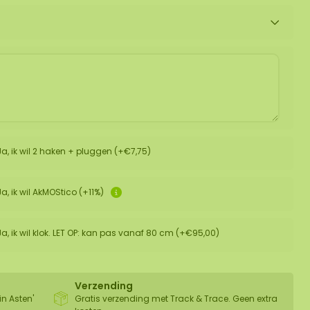
Ja, ik wil 2 haken + pluggen (+€7,75)
Ja, ik wil AkMOStico (+11%)
Ja, ik wil klok. LET OP: kan pas vanaf 80 cm (+€95,00)
Verzending
in Asten'
Gratis verzending met Track & Trace. Geen extra