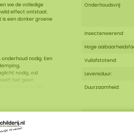
ken we de volledige
Onderhoudsvrij:
wild effect ontstaat.
t is een donker groene
Insectenwerend:
Hoge aaibaarheidsfa
% onderhoud nodig. Een
Vuilafstotend:
 demping,
licht nodig, vuil
Levensduur:
heeft het geen
e moscreaties zijn
Duurzaamheid:
ekkingskracht. Onze
́r lange levensduur
Brandvertragend:
 10-15 KG. Ook kunnen
schilderij verwerken