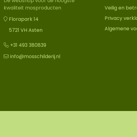
Dé webshop voor de hoogste
Veilig en be
kwaliteit mosproducten
Privacy verkl
Florapark 14
Algemene vo
5721 VH Asten
+31 493 380839
info@mosschilderij.nl