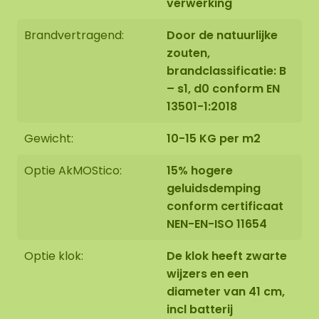
verwerking
Brandvertragend:
Door de natuurlijke
zouten,
brandclassificatie: B
– s1, d0 conform EN
13501-1:2018
Gewicht:
10-15 KG per m2
Optie AkMOStico:
15% hogere
geluidsdemping
conform certificaat
NEN-EN-ISO 11654
Optie klok:
De klok heeft zwarte
wijzers en een
diameter van 41 cm,
incl batterij