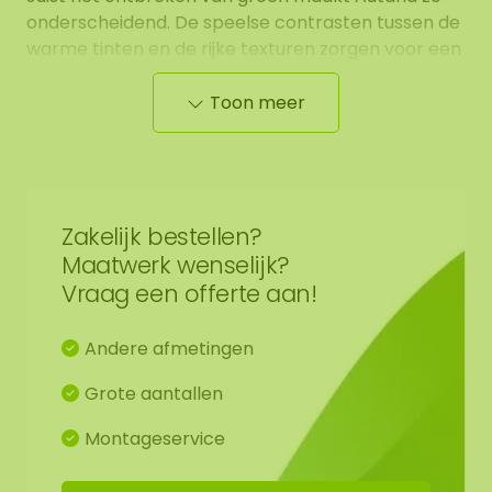
onderscheidend. De speelse contrasten tussen de
warme tinten en de rijke texturen zorgen voor een
dynamisch kunstwerk dat in elk interieur een
bijzondere plek verdient.
Toon meer
De afmetingen zijn gemeten vanaf het breedste
punt.
Op de afbeelding is het patroon zichtbaar
van een mosschilderij in de afmeting 100 cm.
Zakelijk bestellen?
Aangezien het een natuurproduct is, is ieder
Maatwerk wenselijk?
mosschilderij uniek. Hierdoor kan de opmaak van
Vraag een offerte aan!
het aangeschafte mosschilderij afwijken van de
geselecteerde foto. Mocht u een andere maat
wensen? Neem contact met ons op via
Andere afmetingen
info@mosschilderij.nl
.
Grote aantallen
Montageservice