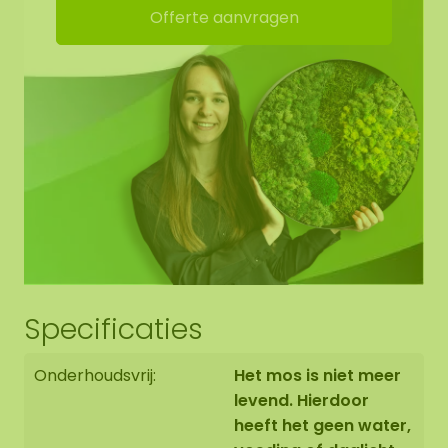
Offerte aanvragen
geluidsopname! De dots hebben ophangogen,
zodat je hem zelf eenvoudig kunt ophangen.
Randafwerking mosdots:
De rand van het mos werken we netjes afgerond
af tot het zwarte paneel.
Het mosschilderij wordt met uiterste zorg voor u
op bestelling in Asten (NL) handgemaakt.
Specificaties
U heeft de mogelijkheid om het mosschilderij:
Onderhoudsvrij:
Het mos is niet meer
1: Af te halen op adres Florapark 14 in Asten
levend. Hierdoor
2: Te laten bezorgen
heeft het geen water,