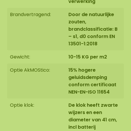
verwerking
Brandvertragend:
Door de natuurlijke
zouten,
brandclassificatie: B
– s1, d0 conform EN
13501-1:2018
Gewicht:
10-15 KG per m2
Optie AkMOStico:
15% hogere
geluidsdemping
conform certificaat
NEN-EN-ISO 11654
Optie klok:
De klok heeft zwarte
wijzers en een
diameter van 41 cm,
incl batterij