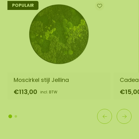
POPULAIR
Moscirkel stijl Jellina
Cadea
€113,00
€15,0
incl. BTW