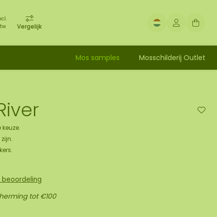
ncl.
Vergelijk
tw
Mos samples
Mosschilderij Outlet
River
 keuze.
zijn.
kers.
n beoordeling
cherming tot €100