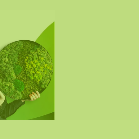
r kan de opmaak van
rde foto. Mocht u een