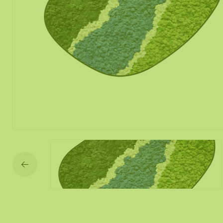
Mos spiegel
Mobiele mos
Moswand ver