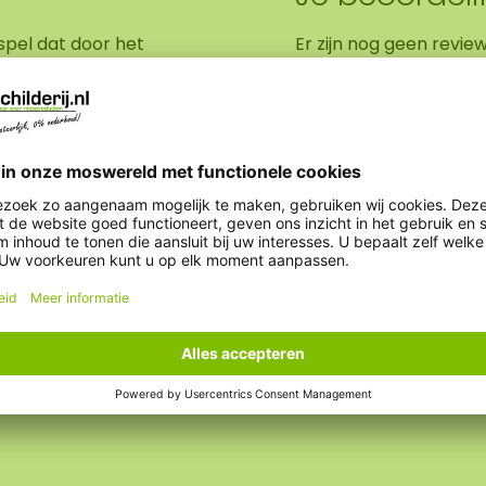
nspel dat door het
Er zijn nog geen revie
r die zich een weg
t voor een rustig, maar
Schrijf een beoorde
 Dimidium, met subtiele
zwarte paneel.
 afbeelding is het
0 cm. Aangezien het