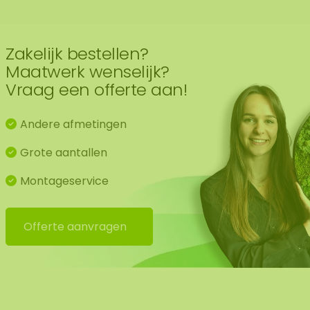
 natuurproduct is, is ieder mosschilderij uniek. Hierdoo
t aangeschafte mosschilderij afwijken van de geselectee
dere maat wensen? Neem contact met ons op
Zakelijk bestellen?
Maatwerk wenselijk?
Vraag een offerte aan!
Andere afmetingen
Grote aantallen
Montageservice
Offerte aanvragen