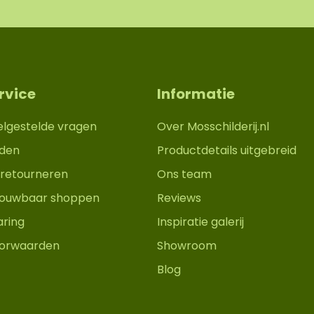
rvice
Informatie
elgestelde vragen
Over Mosschilderij.nl
den
Productdetails uitgebreid
retourneren
Ons team
trouwbaar shoppen
Reviews
aring
Inspiratie galerij
orwaarden
Showroom
Blog