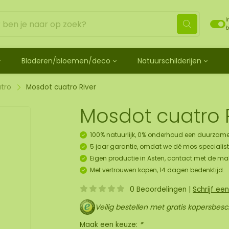
I
b
Bladeren/bloemen/deco
Natuurschilderijen
ehandeld
de bladeren
Mosdots [TIP]
Los mos behandeld
os
 mosdiertjes
de rozen
ij
Mosdot Tres
Rendiermos
tro
Mosdot cuatro River
k
ehoren en spray
lf moscadeau idee
en
derij
Mosdot Cinco
Platmos
Mosdot cuatro 
schilderij
de kransen
Mosdot Cuatro
Bolmos
childerij 10 pers.
urelementen
ij
Mosdot set
Fluff mos
100% natuurlijk, 0% onderhoud een duurzame
et
ECO mos [Budget]
5 jaar garantie, omdat we dé mos specialist 
oratie hanger pakket
Eigen productie in Asten, contact met de ma
unst
Met vertrouwen kopen, 14 dagen bedenktijd.
uk
0 Beoordelingen
|
Schrijf ee
art
Veilig bestellen met gratis kopersbes
panelen
Maak een keuze:
*