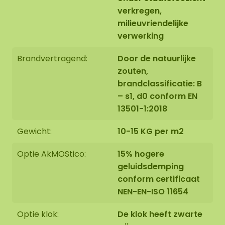
van een mosdotset in de afmeting 100-100-100 cm
verkregen,
(set 4). Aangezien het een natuurproduct is, is
milieuvriendelijke
ieder mosschilderij uniek. Hierdoor kan de opmaak
verwerking
van het aangeschafte mosschilderij afwijken van
de geselecteerde foto. Mocht u een andere maat
Brandvertragend:
Door de natuurlijke
wensen? Neem contact met ons op via
zouten,
info@mosschilderij.nl
brandclassificatie: B
– s1, d0 conform EN
13501-1:2018
Gewicht:
10-15 KG per m2
Optie AkMOStico:
15% hogere
geluidsdemping
conform certificaat
NEN-EN-ISO 11654
Optie klok:
De klok heeft zwarte