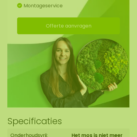
optioneel een akoestische plaat (AkMOStico) in
Montageservice
het mosschilderij verwerken voor een optimale
geluidsabsorptie. Dit zorgt voor 15% meer
Offerte aanvragen
geluidsopname! De dots hebben ophangogen,
zodat u hem zelf eenvoudig kunt ophangen.
Werktekening mosdots:
Voor het mooiste eindresultaat hebben we voor u
een werktekening gemaakt zodat het
mospatroon doorloopt van vorm naar vorm. U
bent uiteraard vrij om hiervan af te wijken.
Randafwerking mosdots:
Specificaties
De rand van het mos werken we netjes afgerond
af tot het zwarte paneel (geen opstaande rand).
Onderhoudsvrij:
Het mos is niet meer