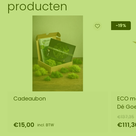
producten
-19%
Cadeaubon
ECO mo
Dé Go
€137,35
€15,00
€111,3
incl. BTW