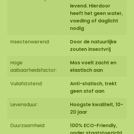
levend. Hierdoor
heeft het geen water,
voeding of daglicht
Het mosschilderij wordt met uiterste zorg voor u
nodig
op bestelling in Asten (NL) handgemaakt.
Insectenwerend:
Door de natuurlijke
U heeft de mogelijkheid om het mosschilderij:
zouten insectvrij
1: Af te halen op adres Florapark 14 in Asten
Hoge
Mos voelt zacht en
2: Te laten bezorgen
aaibaarheidsfactor:
elastisch aan
Wij bieden ook de mogelijkheid om het
Vuilafstotend:
Anti-statisch, trekt
mosschilderij door ons montageteam op te laten
geen stof aan
hangen. Mocht dit wenselijk zijn geef dit aan bij het
uitchecken. We nemen dan met u contact op, u
Levensduur:
Hoogste kwaliteit, 10-
ontvangt hiervoor ook een aanvullende prijs.
20 jaar
De afmetingen zijn gemeten vanaf het breedste
Duurzaamheid:
100% ECO-Friendly,
punt.
Op de afbeelding is het patroon zichtbaar
onder staatstoezicht