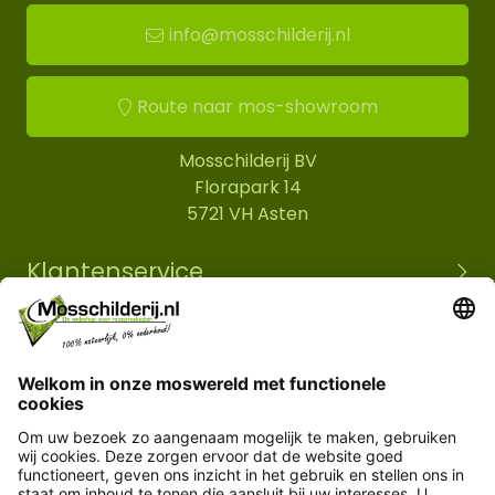
info@mosschilderij.nl
Route naar mos-showroom
Mosschilderij BV
Florapark 14
5721 VH Asten
Klantenservice
Informatie
© Copyright 2026 Mosschilderij.nl