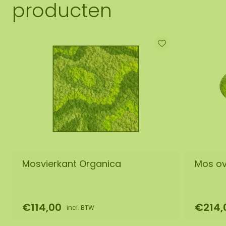
producten
Mosvierkant Organica
Mos ov
€114,00
€214,
incl. BTW