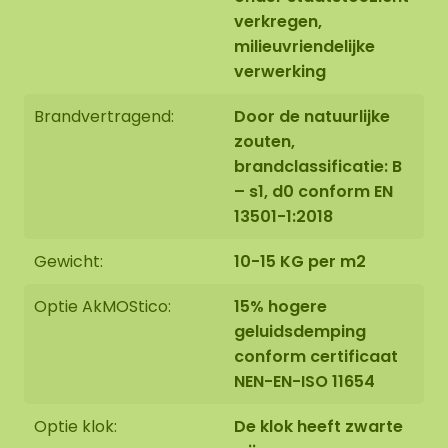
verkregen,
De afmetingen zijn gemeten vanaf het breedste
milieuvriendelijke
punt.
Op de afbeelding is het patroon zichtbaar
verwerking
van een mosdotset in de afmeting 100-100-100 cm
(set 4). Aangezien het een natuurproduct is, is
Brandvertragend:
Door de natuurlijke
ieder mosschilderij uniek. Hierdoor kan de opmaak
zouten,
van het aangeschafte mosschilderij afwijken van
brandclassificatie: B
de geselecteerde foto. Mocht u een andere maat
– s1, d0 conform EN
wensen? Neem contact met ons op via
13501-1:2018
info@mosschilderij.nl
Gewicht:
10-15 KG per m2
Optie AkMOStico:
15% hogere
geluidsdemping
conform certificaat
NEN-EN-ISO 11654
Optie klok:
De klok heeft zwarte