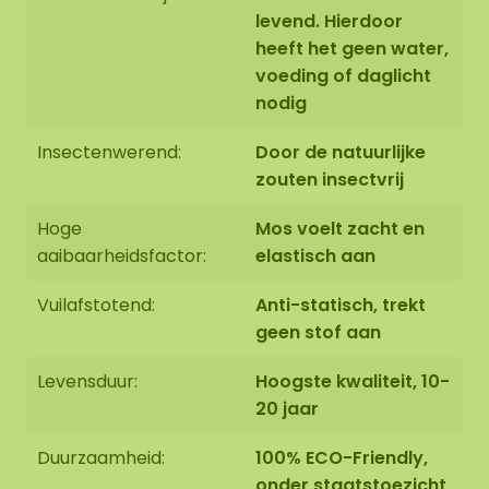
levend. Hierdoor
De rand van het mos werken we netjes afgerond
heeft het geen water,
af tot het zwarte paneel (geen opstaande rand).
voeding of daglicht
nodig
Insectenwerend:
Door de natuurlijke
Het mosschilderij wordt met uiterste zorg voor u
zouten insectvrij
op bestelling in Asten (NL) handgemaakt.
Hoge
Mos voelt zacht en
aaibaarheidsfactor:
elastisch aan
U heeft de mogelijkheid om het mosschilderij:
1: Af te halen op adres Florapark 14 in Asten
Vuilafstotend:
Anti-statisch, trekt
2: Te laten bezorgen
geen stof aan
Wij bieden ook de mogelijkheid om het
Levensduur:
Hoogste kwaliteit, 10-
mosschilderij door ons montageteam op te laten
20 jaar
hangen. Mocht dit wenselijk zijn geef dit aan bij het
uitchecken. We nemen dan met u contact op, u
Duurzaamheid:
100% ECO-Friendly,
ontvangt hiervoor ook een aanvullende prijs.
onder staatstoezicht