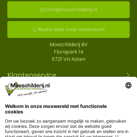
info@mosschilderij.nl
Route naar mos-showroom
Mosschilderij BV
Florapark 14
5721 VH Asten
Klantenservice
Informatie
© Copyright 2026 Mosschilderij.nl