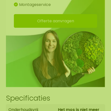
Montageservice
Één mosdot van diameter 100 cm heeft een
gewicht van +/- 10-15 KG. Ook kunnen we
Offerte aanvragen
optioneel een akoestische plaat (AkMOStico) in
het mosschilderij verwerken voor een optimale
geluidsabsorptie. Dit zorgt voor 15% meer
geluidsopname! De dots hebben ophangogen,
zodat u hem zelf eenvoudig kunt ophangen.
Werktekening mosdots:
Voor het mooiste eindresultaat hebben we voor u
een werktekening gemaakt zodat het
mospatroon doorloopt van vorm naar vorm. U
bent uiteraard vrij om hiervan af te wijken.
Specificaties
Randafwerking mosdots:
Onderhoudsvrij:
Het mos is niet meer