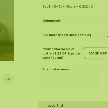
Set 1: 40-40-40cm -
€632,70
wand
huur
Ophangset:
15% meer akoestische demping:
Zwarte klok inclusief
batterij (LET OP: kan pas
vanaf 80 cm):
Specifieke wensen:
Levertijd