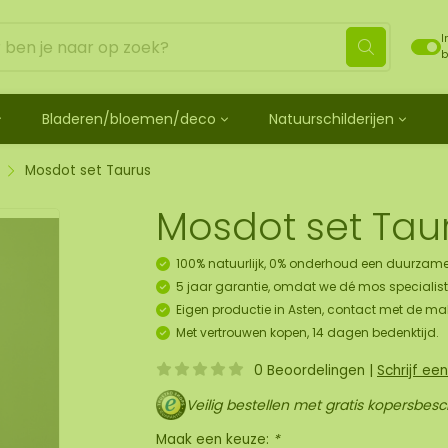
I
b
Bladeren/bloemen/deco
Natuurschilderijen
ehandeld
de bladeren
Mosdots [TIP]
Los mos behandeld
os
 mosdiertjes
de rozen
ij
Mosdot Tres
Rendiermos
Mosdot set Taurus
k
ehoren en spray
lf moscadeau idee
en
derij
Mosdot Cinco
Platmos
Mosdot set Tau
schilderij
de kransen
Mosdot Cuatro
Bolmos
childerij 10 pers.
urelementen
ij
Mosdot set
Fluff mos
100% natuurlijk, 0% onderhoud een duurzame
et
ECO mos [Budget]
5 jaar garantie, omdat we dé mos specialist 
oratie hanger pakket
Eigen productie in Asten, contact met de ma
unst
Met vertrouwen kopen, 14 dagen bedenktijd.
uk
0 Beoordelingen
|
Schrijf ee
art
Veilig bestellen met gratis kopersbes
panelen
Maak een keuze:
*