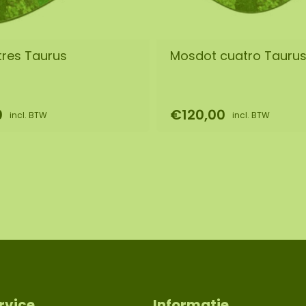
tres Taurus
Mosdot cuatro Tauru
0
€120,00
incl. BTW
incl. BTW
rvice
Informatie