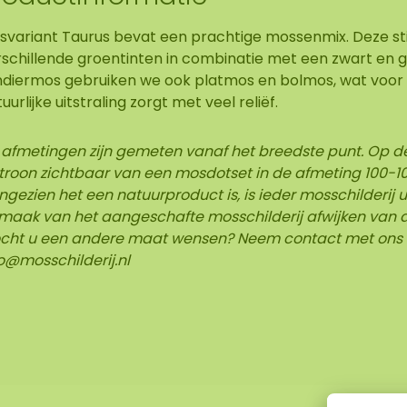
variant Taurus bevat een prachtige mossenmix. Deze stijl
schillende groentinten in combinatie met een zwart en gri
ndiermos gebruiken we ook platmos en bolmos, wat voor
uurlijke uitstraling zorgt met veel reliëf.
 afmetingen zijn gemeten vanaf het breedste punt.
Op de
troon zichtbaar van een mosdotset in de afmeting 100-10
gezien het een natuurproduct is, is ieder mosschilderij u
maak van het aangeschafte mosschilderij afwijken van d
cht u een andere maat wensen? Neem contact met ons 
o@mosschilderij.nl