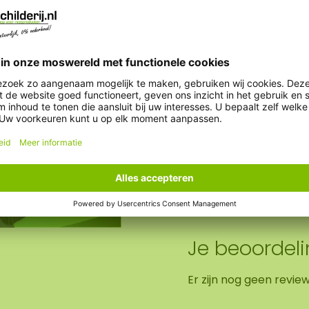
Gewicht:
Optie AkMOStico:
Optie klok:
Je beoordel
Er zijn nog geen revie