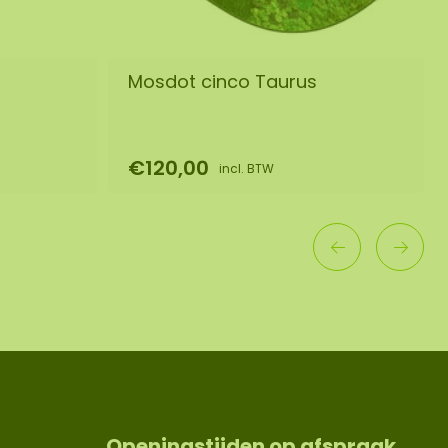
s
Mosdot cinco Taurus
€120,00
incl. BTW
Openingstijden op afspraak