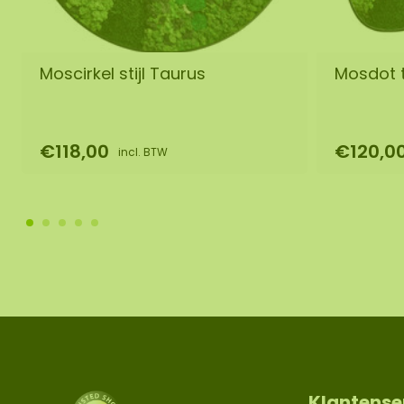
Moscirkel stijl Taurus
Mosdot 
€118,00
€120,0
incl. BTW
Klantense