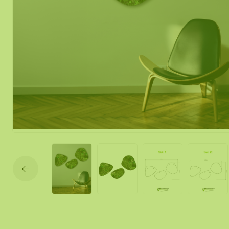
Mos spiegel
Mobiele mos
Moswand ver