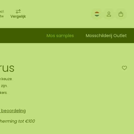
ncl.
Vergelijk
tw
Mos samples
Mosschilderij Outlet
rus
 keuze.
zijn.
kers.
n beoordeling
cherming tot €100