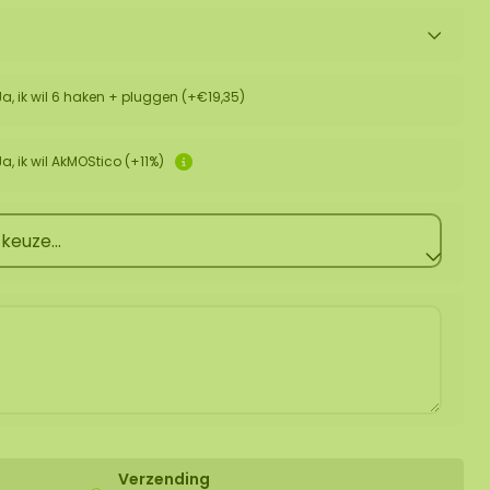
Ja, ik wil 6 haken + pluggen (+€19,35)
Ja, ik wil AkMOStico (+11%)
Verzending