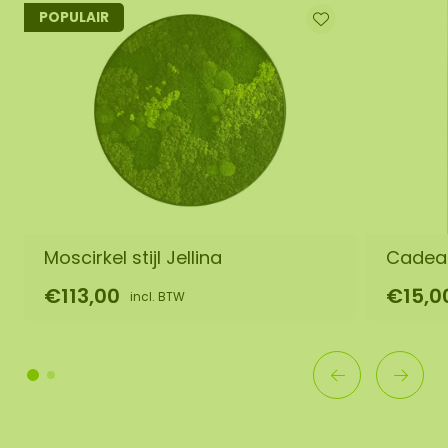
POPULAIR
Moscirkel stijl Jellina
Cadea
€113,00
€15,0
incl. BTW