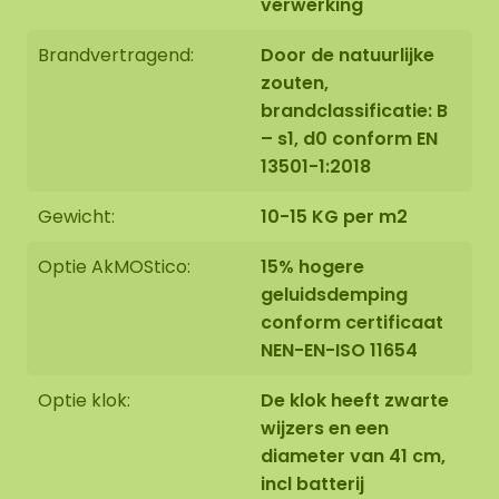
verwerking
Brandvertragend:
Door de natuurlijke
zouten,
brandclassificatie: B
– s1, d0 conform EN
13501-1:2018
Gewicht:
10-15 KG per m2
Optie AkMOStico:
15% hogere
geluidsdemping
conform certificaat
NEN-EN-ISO 11654
Optie klok:
De klok heeft zwarte
wijzers en een
diameter van 41 cm,
incl batterij