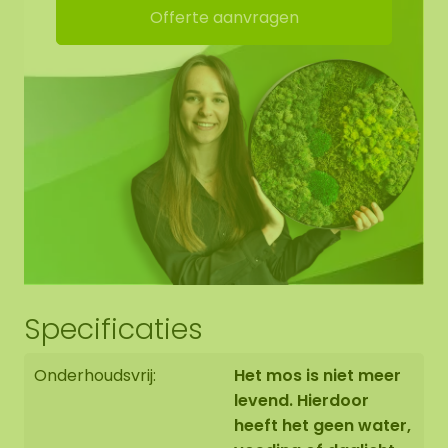
Offerte aanvragen
geluidsabsorptie. Dit zorgt voor 15% meer
geluidsopname! De dots hebben ophangogen,
zodat je hem zelf eenvoudig kunt ophangen.
Randafwerking mosdots:
De rand van het mos werken we netjes afgerond
af tot het zwarte paneel.
Het mosschilderij wordt met uiterste zorg voor u
Specificaties
op bestelling in Asten (NL) handgemaakt.
Onderhoudsvrij:
Het mos is niet meer
U heeft de mogelijkheid om het mosschilderij:
levend. Hierdoor
1: Af te halen op adres Florapark 14 in Asten
heeft het geen water,
2: Te laten bezorgen