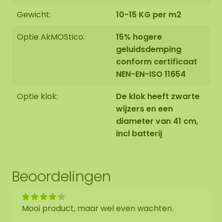
wensen? Neem contact met ons op via
Gewicht:
10-15 KG per m2
info@mosschilderij.nl
Optie AkMOStico:
15% hogere
geluidsdemping
conform certificaat
NEN-EN-ISO 11654
Optie klok:
De klok heeft zwarte
wijzers en een
diameter van 41 cm,
incl batterij
Beoordelingen
Mooi product, maar wel even wachten.