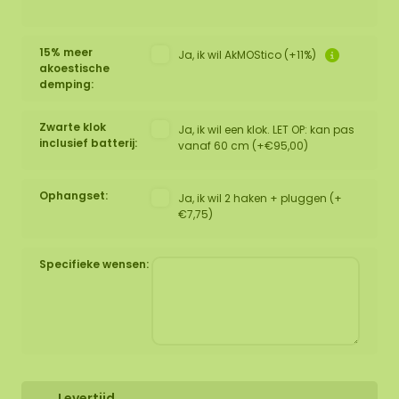
15% meer
Ja, ik wil AkMOStico (+11%)
akoestische
demping:
Zwarte klok
Ja, ik wil een klok. LET OP: kan pas
inclusief batterij:
vanaf 60 cm (+€95,00)
Ophangset:
Ja, ik wil 2 haken + pluggen (+
€7,75)
Specifieke wensen:
Levertijd