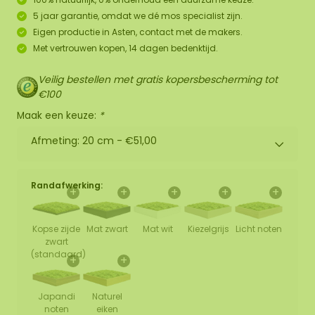
5 jaar garantie, omdat we dé mos specialist zijn.
Eigen productie in Asten, contact met de makers.
Met vertrouwen kopen, 14 dagen bedenktijd.
Veilig bestellen met gratis kopersbescherming tot
€100
Maak een keuze:
*
Afmeting: 20 cm -
€51,00
Randafwerking:
+
+
+
+
+
Kopse zijde
Mat zwart
Mat wit
Kiezelgrijs
Licht noten
zwart
(standaard)
+
+
Japandi
Naturel
noten
eiken