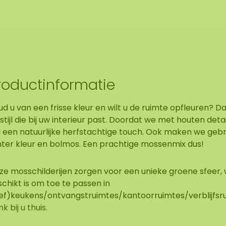
roductinformatie
d u van een frisse kleur en wilt u de ruimte opfleuren? D
stijl die bij uw interieur past. Doordat we met houten deta
jl een natuurlijke herfstachtige touch. Ook maken we geb
chter kleur en bolmos. Een prachtige mossenmix dus!
ze mosschilderijen zorgen voor een unieke groene sfeer,
chikt is om toe te passen in
eef)keukens/ontvangstruimtes/kantoorruimtes/verblijfsr
k bij u thuis.