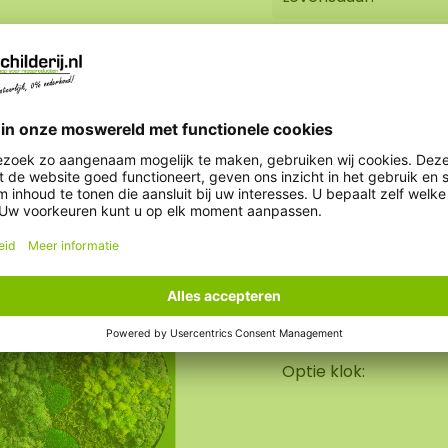
Duurzaamheid:
% onderhoud nodig. Een
Brandvertragend:
 demping,
licht nodig, vuil
heeft het geen
e moscreaties zijn
Gewicht:
ekkingskracht. Onze
́r lange levensduur
Optie AkMOStico:
n +/- 10-15 KG. Ook
n hexagon verwerken
Optie klok:
er geluidsopname! De
ens kunt ophangen.