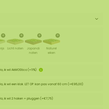
+
+
+
+
rijs
Licht noten
Japandi
Naturel
noten
eiken
Ja, ik wil AkMOStico (+11%)
Ja, ik wil een klok. LET OP: kan pas vanaf 60 cm (+€95,00)
Ja, ik wil 2 haken + pluggen (+€7,75)