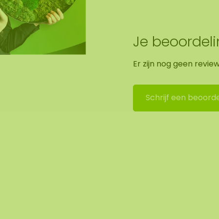
Je beoordel
het mos werken we
Er zijn nog geen revie
Schrijf een beoorde
ing in Asten (NL)