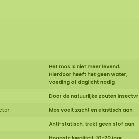
s
Het mos is niet meer levend.
Hierdoor heeft het geen water,
voeding of daglicht nodig
Door de natuurlijke zouten insectvri
ctor:
Mos voelt zacht en elastisch aan
Anti-statisch, trekt geen stof aan
Hoogste kwaliteit, 10-20 jaar