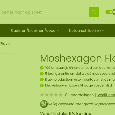
I
b
Bladeren/bloemen/deco
Natuurschilderijen
ehandeld
de bladeren
Mosdots [TIP]
Los mos behandeld
os
 mosdiertjes
de rozen
ij
Mosdot Tres
Rendiermos
Flavo
k
ehoren en spray
lf moscadeau idee
en
derij
Mosdot Cinco
Platmos
Moshexagon Fl
schilderij
de kransen
Mosdot Cuatro
Bolmos
childerij 10 pers.
urelementen
ij
Mosdot set
Fluff mos
100% natuurlijk, 0% onderhoud een duurzame
et
ECO mos [Budget]
5 jaar garantie, omdat we dé mos specialist 
oratie hanger pakket
Eigen productie in Asten, contact met de ma
unst
Met vertrouwen kopen, 14 dagen bedenktijd.
uk
0 Beoordelingen
|
Schrijf ee
art
Veilig bestellen met gratis kopersbes
panelen
Vanaf 5 stuks:
5% korting