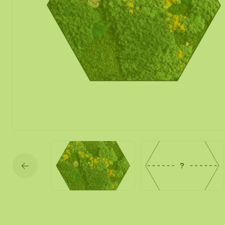
Mos spiegel
Mobiele mos
Moswand ver