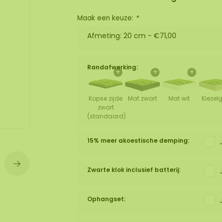
Maak een keuze:
*
wand
huur
Afmeting: 20 cm -
€71,00
Randafwerking:
+
+
+
Kopse zijde
Mat zwart
Mat wit
Kiezelg
zwart
(standaard)
15% meer akoestische demping:
Zwarte klok inclusief batterij:
Ophangset: