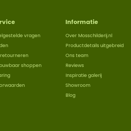
rvice
Informatie
elgestelde vragen
Over Mosschilderij.nl
den
Productdetails uitgebreid
retourneren
Ons team
trouwbaar shoppen
Reviews
aring
Inspiratie galerij
orwaarden
Showroom
Blog