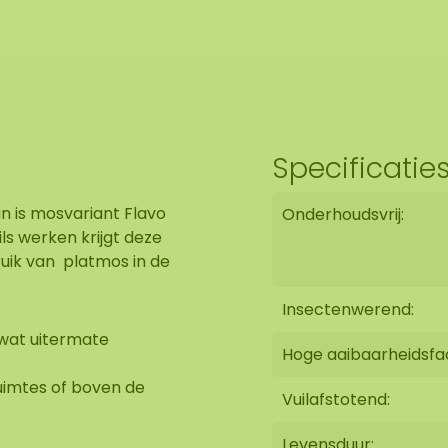
Specificatie
an is mosvariant Flavo
Onderhoudsvrij:
ils werken krijgt deze
ruik van platmos in de
Insectenwerend:
 wat uitermate
Hoge aaibaarheidsfa
uimtes of boven de
Vuilafstotend:
Levensduur: