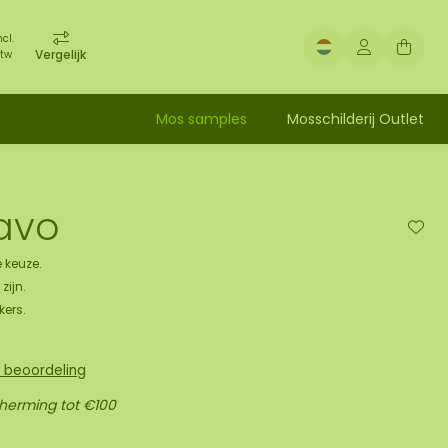
ncl.
Vergelijk
tw
Mos samples
Mosschilderij Outlet
avo
 keuze.
zijn.
kers.
n beoordeling
cherming tot €100