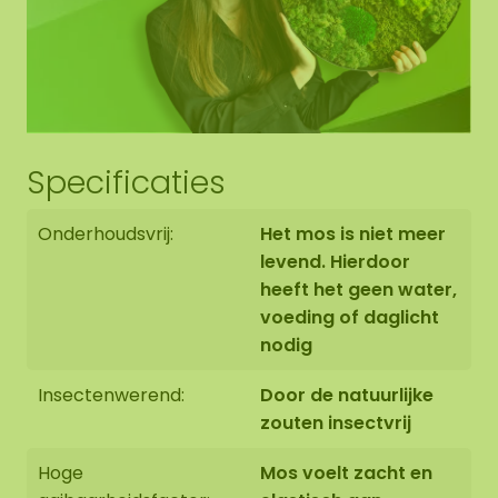
optioneel een akoestische plaat (AkMOStico) in
hexagon verwerken voor een optimale
geluidsabsorptie. Dit zorgt voor 15% meer
geluidsopname! De hexagons hebben 2
ophangogen, zodat je hem zelf naar wens kunt
ophangen.
Specificaties
Onderhoudsvrij:
Het mos is niet meer
Randafwerking Hexagon
levend. Hierdoor
heeft het geen water,
voeding of daglicht
De kopse zijde van het onder paneel is zwart. De
nodig
rand van het mos werken we netjes afgerond af
tot tegen de rand van het onder paneel.
Insectenwerend:
Door de natuurlijke
zouten insectvrij
Hoge
Mos voelt zacht en