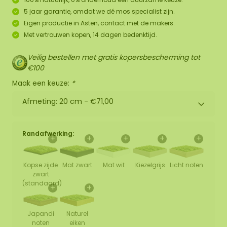
5 jaar garantie, omdat we dé mos specialist zijn.
Eigen productie in Asten, contact met de makers.
Met vertrouwen kopen, 14 dagen bedenktijd.
Veilig bestellen met gratis kopersbescherming tot
€100
Maak een keuze:
*
Afmeting: 20 cm -
€71,00
Randafwerking:
+
+
+
+
+
Kopse zijde
Mat zwart
Mat wit
Kiezelgrijs
Licht noten
zwart
(standaard)
+
+
Japandi
Naturel
noten
eiken