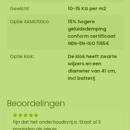
geselecteerde foto. Mocht u een andere maat
Gewicht:
10-15 KG per m2
wensen? Neem contact met ons op via
info@mosschilderij.nl
Optie AkMOStico:
15% hogere
geluidsdemping
conform certificaat
NEN-EN-ISO 11654
Optie klok:
De klok heeft zwarte
wijzers en een
diameter van 41 cm,
incl batterij
Beoordelingen
Fijn dat het onderhoudsvrij is. Staat al 3
maanden als nieuw.