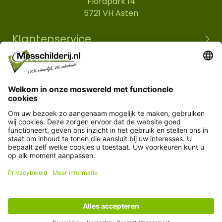
Florapark 14
5721 VH Asten
Klantenservice
Informatie
© Copyright 2026 Mosschilderij.nl