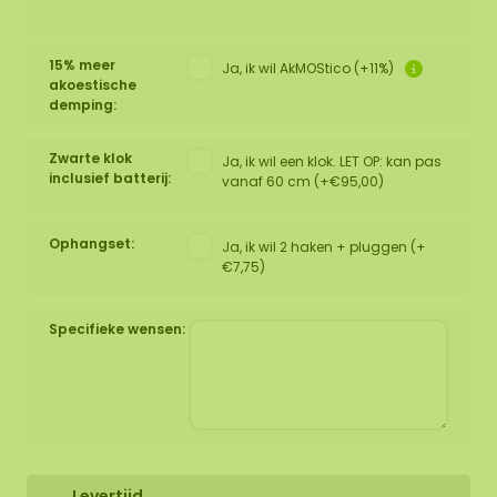
15% meer
Ja, ik wil AkMOStico (+11%)
akoestische
demping:
Zwarte klok
Ja, ik wil een klok. LET OP: kan pas
inclusief batterij:
vanaf 60 cm (+€95,00)
Ophangset:
Ja, ik wil 2 haken + pluggen (+
€7,75)
Specifieke wensen:
Levertijd