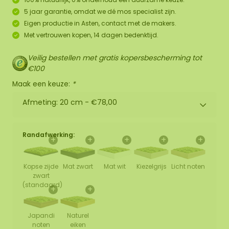
5 jaar garantie, omdat we dé mos specialist zijn.
Eigen productie in Asten, contact met de makers.
Met vertrouwen kopen, 14 dagen bedenktijd.
Veilig bestellen met gratis kopersbescherming tot
€100
Maak een keuze:
*
Afmeting: 20 cm -
€78,00
Randafwerking:
+
+
+
+
+
Kopse zijde
Mat zwart
Mat wit
Kiezelgrijs
Licht noten
zwart
(standaard)
+
+
Japandi
Naturel
noten
eiken