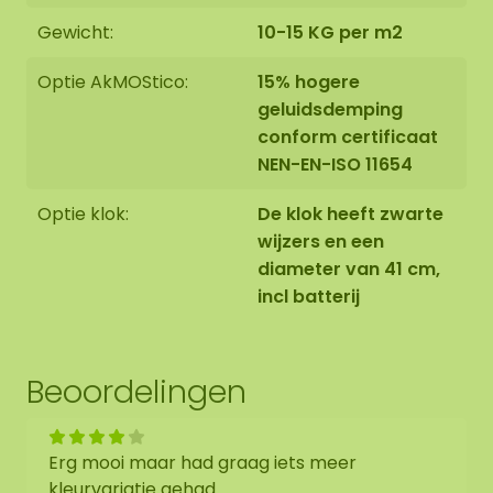
aangeschafte mosschilderij afwijken van de
Gewicht:
10-15 KG per m2
geselecteerde foto. Mocht u een andere maat
wensen? Neem contact met ons op via
Optie AkMOStico:
15% hogere
info@mosschilderij.nl
geluidsdemping
conform certificaat
NEN-EN-ISO 11654
Optie klok:
De klok heeft zwarte
wijzers en een
diameter van 41 cm,
incl batterij
Beoordelingen
Erg mooi maar had graag iets meer
kleurvariatie gehad.