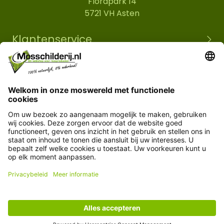
Florapark 14
5721 VH Asten
Klantenservice
Informatie
© Copyright 2026 Mosschilderij.nl