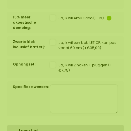
15% meer
Ja, ik wil AkMOStico (+11%)
akoestische
demping:
Zwarte klok
Ja, ik wil een klok. LET OP: kan pas
inclusief batterij:
vanaf 60 cm (+€95,00)
Ophangset:
Ja, ik wil 2 haken + pluggen (+
€7,75)
Specifieke wensen:
Levertijd