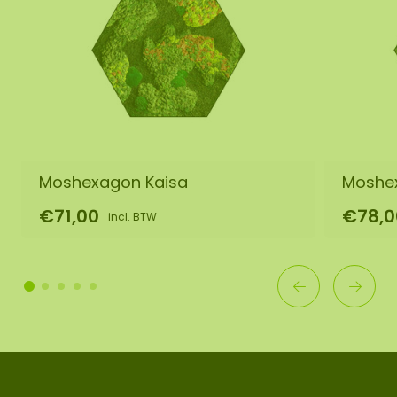
Moshexagon Kaisa
Moshe
€71,00
€78,0
incl. BTW