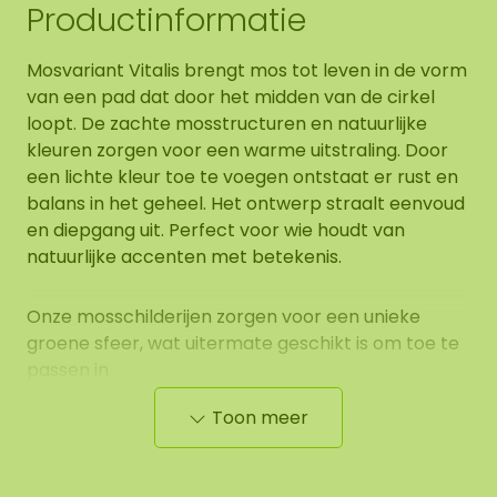
Productinformatie
Mosvariant Vitalis brengt mos tot leven in de vorm
van een pad dat door het midden van de cirkel
loopt. De zachte mosstructuren en natuurlijke
kleuren zorgen voor een warme uitstraling. Door
een lichte kleur toe te voegen ontstaat er rust en
balans in het geheel. Het ontwerp straalt eenvoud
en diepgang uit. Perfect voor wie houdt van
natuurlijke accenten met betekenis.
Onze mosschilderijen zorgen voor een unieke
groene sfeer, wat uitermate geschikt is om toe te
passen in
(leef)keukens/ontvangstruimtes/kantoorruimtes/verb
Toon meer
of boven de bank bij u thuis.