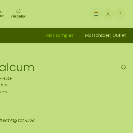
ncl.
Vergelijk
tw
Mos samples
Mosschilderij Outlet
alcum
 keuze.
zijn.
kers.
cherming tot €100