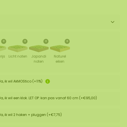
+
+
+
+
rijs
Licht noten
Japandi
Naturel
noten
eiken
Ja, ik wil AkMOStico (+11%)
Ja, ik wil een klok. LET OP: kan pas vanaf 60 cm (+€95,00)
Ja, ik wil 2 haken + pluggen (+€7,75)