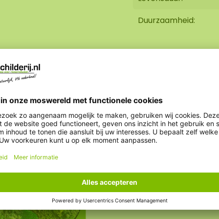
Duurzaamheid:
Brandvertragend:
% onderhoud nodig. Een
 demping,
licht nodig, vuil
Gewicht:
heeft het geen
e moscreaties zijn
Optie AkMOStico:
ekkingskracht. Onze
́r lange levensduur
Optie klok:
n +/- 10-15 KG. Ook
n hexagon verwerken
er geluidsopname! De