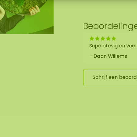
ens kunt ophangen.
Beoordeling
Superstevig en voel
het mos werken we
Daan Willems
Schrijf een beoord
ing in Asten (NL)