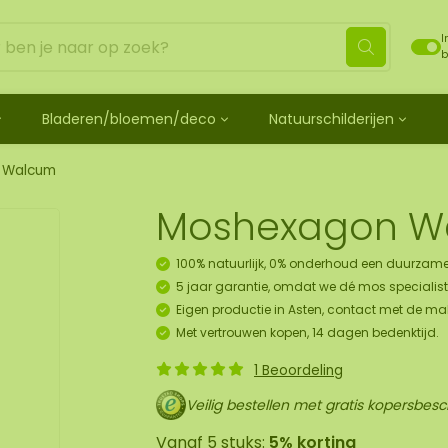
I
b
Bladeren/bloemen/deco
Natuurschilderijen
ehandeld
de bladeren
Mosdots [TIP]
Los mos behandeld
os
 mosdiertjes
de rozen
ij
Mosdot Tres
Rendiermos
 Walcum
k
ehoren en spray
lf moscadeau idee
en
derij
Mosdot Cinco
Platmos
Moshexagon W
schilderij
de kransen
Mosdot Cuatro
Bolmos
childerij 10 pers.
urelementen
ij
Mosdot set
Fluff mos
100% natuurlijk, 0% onderhoud een duurzame
et
ECO mos [Budget]
5 jaar garantie, omdat we dé mos specialist 
oratie hanger pakket
Eigen productie in Asten, contact met de ma
unst
Met vertrouwen kopen, 14 dagen bedenktijd.
uk
1 Beoordeling
art
Veilig bestellen met gratis kopersbes
panelen
Vanaf 5 stuks:
5% korting