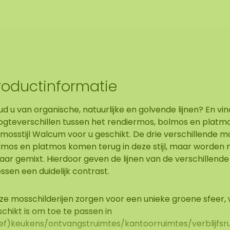
roductinformatie
d u van organische, natuurlijke en golvende lijnen? En vin
ogteverschillen tussen het rendiermos, bolmos en platmo
 mosstijl Walcum voor u geschikt. De drie verschillende 
lmos en platmos komen terug in deze stijl, maar worden n
aar gemixt. Hierdoor geven de lijnen van de verschillend
sen een duidelijk contrast.
ze mosschilderijen zorgen voor een unieke groene sfeer,
chikt is om toe te passen in
eef)keukens/ontvangstruimtes/kantoorruimtes/verblijfsr