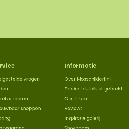
rvice
Informatie
elgestelde vragen
Over Mosschilderij.nl
den
Productdetails uitgebreid
retourneren
Ons team
trouwbaar shoppen
Reviews
aring
Inspiratie galerij
orwaarden
Showroom