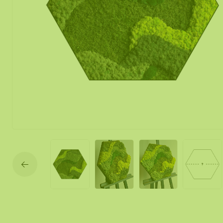
Mos spiegel
Mobiele mos
Moswand ver