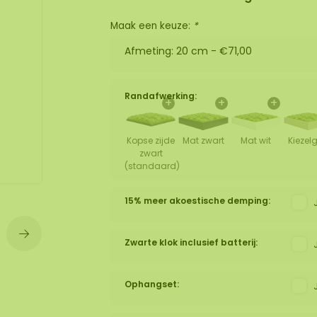
Maak een keuze:
*
wand
huur
Afmeting: 20 cm -
€71,00
Randafwerking:
+
+
+
Kopse zijde
Mat zwart
Mat wit
Kiezelg
zwart
(standaard)
15% meer akoestische demping:
Zwarte klok inclusief batterij:
Ophangset: