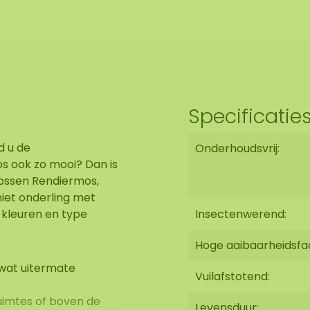
Specificatie
d u de
Onderhoudsvrij:
s ook zo mooi? Dan is
mossen Rendiermos,
iet onderling met
e kleuren en type
Insectenwerend:
Hoge aaibaarheidsfa
 wat uitermate
Vuilafstotend:
uimtes of boven de
Levensduur: