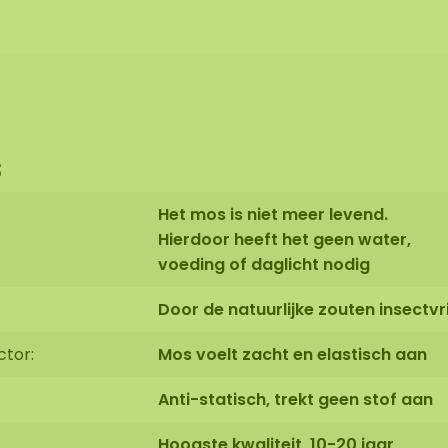
s
Het mos is niet meer levend.
Hierdoor heeft het geen water,
voeding of daglicht nodig
Door de natuurlijke zouten insectvri
ctor:
Mos voelt zacht en elastisch aan
Anti-statisch, trekt geen stof aan
Hoogste kwaliteit, 10-20 jaar