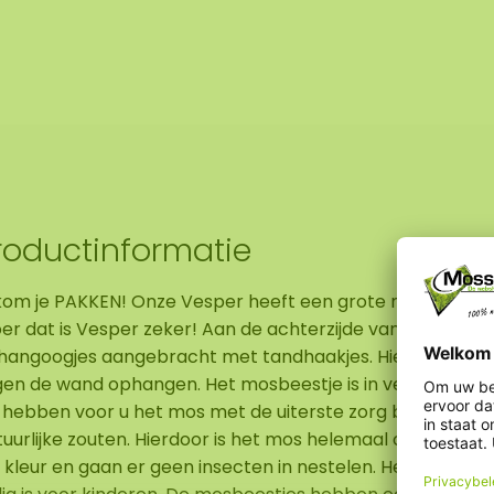
roductinformatie
 kom je PAKKEN! Onze Vesper heeft een grote mond maar ee
oer dat is Vesper zeker! Aan de achterzijde van Vesper 
hangoogjes aangebracht met tandhaakjes. Hierdoor kunt
gen de wand ophangen. Het mosbeestje is in verschillende
j hebben voor u het mos met de uiterste zorg bevestigd
uurlijke zouten. Hierdoor is het mos helemaal onderhouds
n kleur en gaan er geen insecten in nestelen. Het is een 