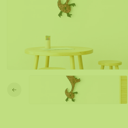
Mos spiegel
Mobiele mos
Moswand ver