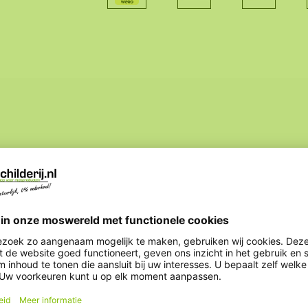
Specificatie
n klein hartje ;) .
Onderhoudsvrij:
hebben we twee
 u het eenvoudig
 kleuren te bestellen.
Insectenwerend:
 en behandeld met
vrij en behoudt het
Hoge aaibaarheidsfa
100% natuurproduct wat