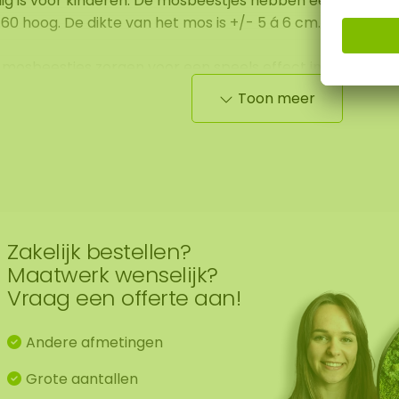
ilig is voor kinderen. De mosbeestjes hebben een afmeti
.60 hoog. De dikte van het mos is +/- 5 á 6 cm.
mosbeestjes zorgen voor een speels effect in iedere ruimt
rschillende soorten mosbeestjes, dus hoe leuk is het om 
Toon meer
Zakelijk bestellen?
Maatwerk wenselijk?
Vraag een offerte aan!
Andere afmetingen
Grote aantallen