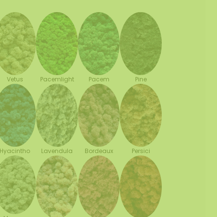
Vetus
Pacemlight
Pine
Pacem
Hyacintho
Lavendula
Bordeaux
Persici