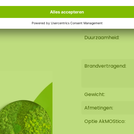
ng van max 0.60 breed
Vuilafstotend:
Levensduur:
e! Er zijn 10
ze te combineren!
Duurzaamheid:
Brandvertragend:
Gewicht:
Afmetingen:
Optie AkMOStico: