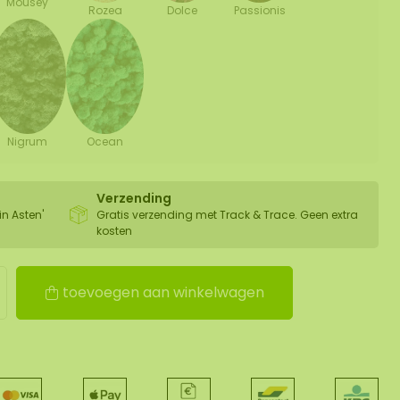
Mousey
Rozea
Dolce
Passionis
Nigrum
Ocean
Verzending
in Asten'
Gratis verzending met Track & Trace. Geen extra
kosten
toevoegen aan winkelwagen