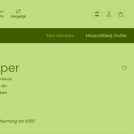
ncl.
Vergelijk
tw
Mos samples
Mosschilderij Outlet
sper
 keuze.
zijn.
kers.
cherming tot €100