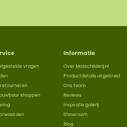
rvice
Informatie
elgestelde vragen
Over Mosschilderij.nl
den
Productdetails uitgebreid
retourneren
Ons team
trouwbaar shoppen
Reviews
aring
Inspiratie galerij
orwaarden
Showroom
Blog