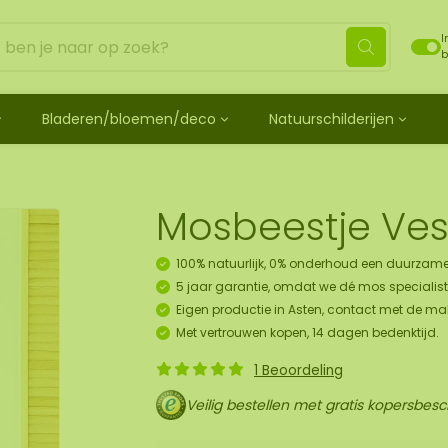
I
b
Bladeren/bloemen/deco
Natuurschilderijen
ehandeld
de bladeren
Mosdots [TIP]
Los mos behandeld
os
 mosdiertjes
de rozen
ij
Mosdot Tres
Rendiermos
k
ehoren en spray
lf moscadeau idee
en
derij
Mosdot Cinco
Platmos
Mosbeestje Ve
schilderij
de kransen
Mosdot Cuatro
Bolmos
childerij 10 pers.
urelementen
ij
Mosdot set
Fluff mos
100% natuurlijk, 0% onderhoud een duurzame
et
ECO mos [Budget]
5 jaar garantie, omdat we dé mos specialist 
oratie hanger pakket
Eigen productie in Asten, contact met de ma
unst
Met vertrouwen kopen, 14 dagen bedenktijd.
uk
1 Beoordeling
art
Veilig bestellen met gratis kopersbes
panelen