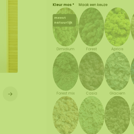
Kleur mos *
Maak een keuze
wand
meest
huur
natuurlijk
Forest
Apricis
Dimidium
Forest mix
Casia
Glaciem