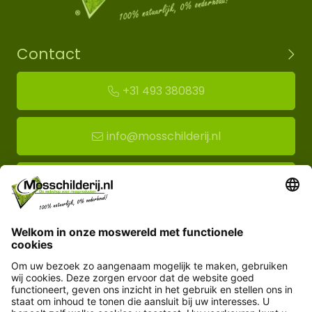
Contact
+31 493 380839
info@mosschilderij.nl
Route naar mos-showroom
Mosschilderij BV
Florapark 14
5721 VH Asten
Klantenservice