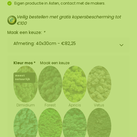
Eigen productie in Asten, contact met de makers.
Veilig bestellen met gratis kopersbescherming tot
€100
Maak een keuze:
*
Afmeting: 40x30cm -
€82,25
Kleur mos *
Maak een keuze
meest
natuurlijk
Forest
Apricis
Vetus
Dimidium