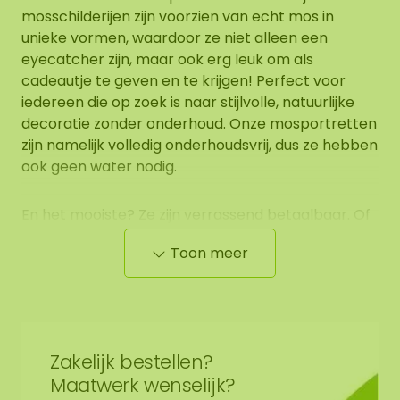
mosschilderijen zijn voorzien van echt mos in
unieke vormen, waardoor ze niet alleen een
eyecatcher zijn, maar ook erg leuk om als
cadeautje te geven en te krijgen! Perfect voor
iedereen die op zoek is naar stijlvolle, natuurlijke
decoratie zonder onderhoud. Onze mosportretten
zijn namelijk volledig onderhoudsvrij, dus ze hebben
ook geen water nodig.
En het mooiste? Ze zijn verrassend betaalbaar. Of
je nu een opvallend schilderij zoekt voor je
Toon meer
woonkamer of een origineel cadeau, er is altijd een
mosportret die in de smaak valt. Verkrijgbaar in
verschillende afbeeldingen, lijstformaten en
invulling van de moskleuren! Zodat je eindeloos
kunt combineren. Erg leuk voor in ruimtes zoals de
Zakelijk bestellen?
woonkamer, werkkamer of hal. Ook een bijzonder
Maatwerk wenselijk?
en persoonlijk cadeau voor dierenliefhebbers,