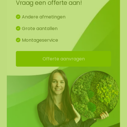
Vraag een offerte aan!
bijvoorbeeld bij een verjaardag, jubileum of als ze
net een nieuw hondje er bij hebben!
Andere afmetingen
Onze mosportretten zijn prachtig, duurzaam en
Grote aantallen
helemaal trendy!
Montageservice
Als extra service bieden wij de mogelijkheid om
een datum en/of naam onder in het portret te
Offerte aanvragen
plaatsen. Zie voorbeeldfoto. Die tekst dient u in te
vullen in het tekst vak, bij de opties van het
portret. Bij elk portret hanteren wij het lettertype
Arial Rounded MT Bold.
Benieuwd naar de mogelijke kleuren van ons mos?
Bekijk de kleuren bij de
mossamples
.
Door de natuurlijke grofheid van het mos en het
feit dat het een natuurproduct is, kan het