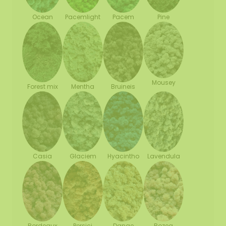
Ocean
Pacemlight
Pine
Pacem
Mousey
Forest mix
Mentha
Bruineis
Casia
Glaciem
Hyacintho
Lavendula
Bordeaux
Persici
Danae
Rozea