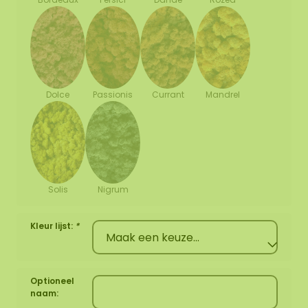
Dolce
Passionis
Currant
Mandrel
Solis
Nigrum
Kleur lijst:
*
Optioneel
naam: